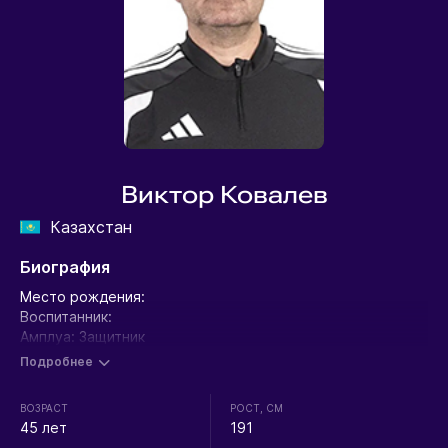
Виктор Ковалев
Казахстан
Биография
Место рождения:
Воспитанник:
Амплуа: Защитник
Позиция на поле:
Подробнее
Рост: 190 см
Вес: 81 кг
ВОЗРАСТ
РОСТ, СМ
45 лет
191
Выступления: