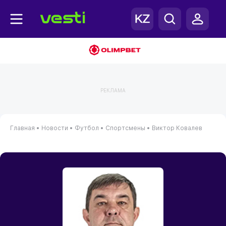
РЕКЛАМА
Главная
•
Новости
•
Футбол
•
Спортсмены
•
Виктор Ковалев