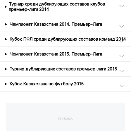
2007 Казахстан Товарищеский матч 0
Турнир среди дублирующих составов клубов
премьер-лиги 2014
2008 Казахстан Товарищеский матч 0
Международные клубные турниры:
Чемпионат Казахстана 2014. Премьер-Лига
2007/08 Алма-Ата (Алматы) Кубок УЕФА 1 кв. раунд 2 1у
Достижения:
Кубок ПФЛ среди дублирующих составов команд 2014
Командные:
2002 - Серебряный призер турнира дублирующих
Чемпионат Казахстана 2015. Премьер-Лига
составов
2006 - Обладатель Кубка Казахстана
2008 - Финалист Кубка Казахстана
Турнир дублирующих составов премьер-лиги 2015
2011 - Серебряный призер Чемпионата Казахстана
Кубок Казахстана по футболу 2015
РЕКЛАМА