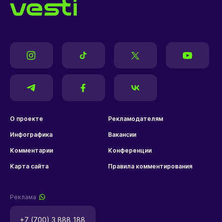
О проекте
Рекламодателям
Инфографика
Вакансии
Комментарии
Конференции
Карта сайта
Правила комментирования
Реклама
+7 (700) 3 888 188