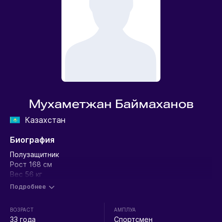
Мухаметжан Баймаханов
Казахстан
Биография
Полузащитник
Рост 168 см
Вес 56 кг
Подробнее
ВОЗРАСТ
АМПЛУА
33 года
Спортсмен