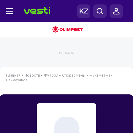
РЕКЛАМА
Главная
•
Новости
•
Футбол
•
Спортсмены
•
Мухаметжан
Баймаханов