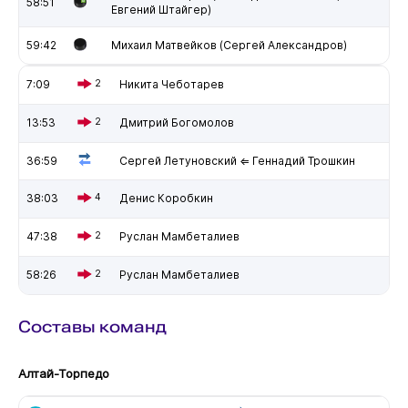
58:51
Евгений Штайгер)
59:42
Михаил Матвейков (Сергей Александров)
7:09
2
Никита Чеботарев
13:53
2
Дмитрий Богомолов
36:59
Сергей Летуновский ⇐ Геннадий Трошкин
38:03
4
Денис Коробкин
47:38
2
Руслан Мамбеталиев
58:26
2
Руслан Мамбеталиев
Составы команд
Алтай-Торпедо