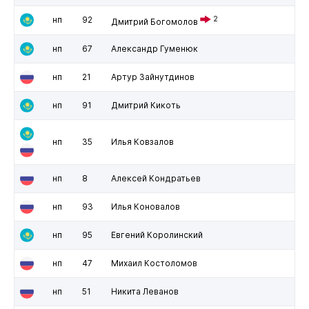
нп
92
2
Дмитрий Богомолов
нп
67
Александр Гуменюк
нп
21
Артур Зайнутдинов
нп
91
Дмитрий Кикоть
нп
35
Илья Ковзалов
нп
8
Алексей Кондратьев
нп
93
Илья Коновалов
нп
95
Евгений Королинский
нп
47
Михаил Костоломов
нп
51
Никита Леванов