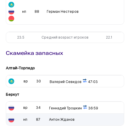
нп
88
Герман Нестеров
23.5
Средний возраст игроков
22.1
Скамейка запасных
Алтай-Торпедо
вр
30
Валерий Севидов
47:03
Беркут
вр
34
Геннадий Трошкин
36:59
нп
87
Антон Жданов