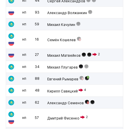
нп
44
Сергей Александров
нп
93
Александр Волжанкин
нп
59
Михаил Качулин
нп
16
Семён Кошелев
нп
27
2
Михаил Матвейков
нп
34
Михаил Плугарев
нп
88
Евгений Рымарев
нп
48
4
Кирилл Савицкий
нп
62
Александр Семенов
2
нп
57
Дмитрий Фисенко