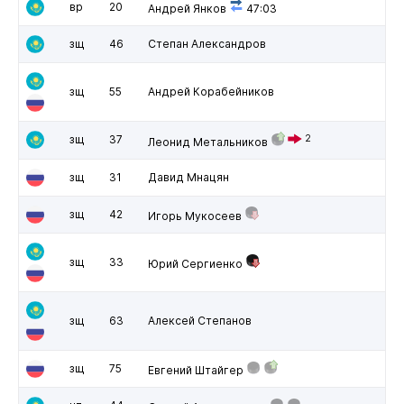
вр
20
Андрей Янков
47:03
зщ
46
Степан Александров
зщ
55
Андрей Корабейников
зщ
37
2
Леонид Метальников
зщ
31
Давид Мнацян
зщ
42
Игорь Мукосеев
зщ
33
Юрий Сергиенко
зщ
63
Алексей Степанов
зщ
75
Евгений Штайгер