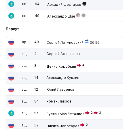
нп
64
Аркадий Шестаков
нп
49
Александр Шин
Беркут
вр
40
Сергей Летуновский
36:59
зщ
4
Сергей Афанасьев
зщ
3
4
Денис Коробкин
зщ
14
Александр Куклин
зщ
12
Юрий Лавренов
зщ
54
Роман Лавров
зщ
57
2
2
Руслан Мамбеталиев
зщ
32
2
Никита Чеботарев