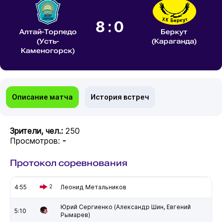
8:0
Алтай-Торпедо
Беркут
(Усть-
(Караганда)
Каменогорск)
Описание матча
История встреч
Зрители, чел.:
250
Просмотров:
-
Протокол соревнования
4:55
2
Леонид Метальников
Юрий Сергиенко (Александр Шин, Евгений
5:10
Рымарев)