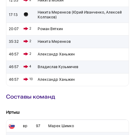
12:33
Никита Мокин
Никита Меренков (Юрий Иванченко, Алексей
17:13
Колпаков)
20:07
2
Роман Вяткин
35:32
2
Никита Меренков
46:57
2
Александр Ханьжин
46:57
4
Владислав Кузьмичев
46:57
10
Александр Ханьжин
Составы команд
Иртыш
вр
97
Марек Шимко