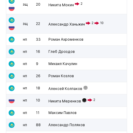
2
зщ
20
Никита Мокин
2
10
зщ
22
Александр Ханьжин
нп
33
Роман Ахроменков
нп
16
Глеб Дроздов
нп
9
Михаил Качулин
нп
26
Роман Козлов
нп
18
Алексей Колпаков
нп
10
2
Никита Меренков
нп
11
Максим Павлов
нп
88
Александр Поляков