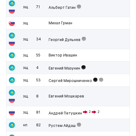
зщ
71
Альберт Гатин
зщ
Михал Грман
зщ
34
Георгий Дульнев
зщ
55
Виктор Ивашин
зщ
4
Евгений Мазунин
зщ
53
Сергей Мирошниченко
зщ
8
Евгений Мошкарев
зщ
81
2
2
Андрей Петушкин
нп
82
Рустем Айдаш