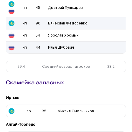
нп
45
Дмитрий Пушкарев
нп
90
Вячеслав Федосенко
нп
54
Ярослав Хромых
нп
44
Илья Шубович
29.4
Средний возраст игроков
23.2
Скамейка запасных
Иртыш
вр
35
Михаил Смольников
Алтай-Торпедо