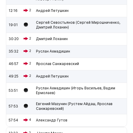
12:16
2
Андрей Петушкин
Сергей Севостьянов (Сергей Мирошниченко,
19:01
Дмитрий Лоханин)
30:20
2
Дмитрий Лоханин
35:32
2
Руслан Ахмадишин
46:57
2
Ярослав Санжаревский
49:25
2
Андрей Петушкин
Руслан Ахмадишин (Игорь Васильев, Вадим
53:51
Ермолаев)
Евгений Мазунин (Рустем Айдаш, Ярослав
57:53
Санжаревский)
57:54
4
Александр Гутов
2