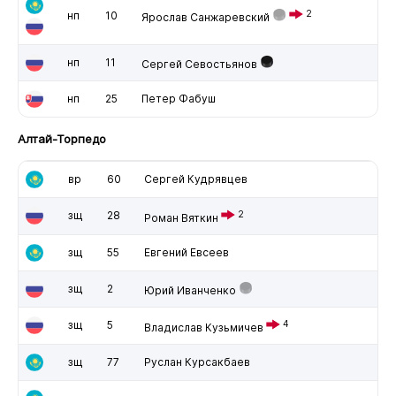
2
нп
10
Ярослав Санжаревский
нп
11
Сергей Севостьянов
нп
25
Петер Фабуш
Алтай-Торпедо
вр
60
Сергей Кудрявцев
зщ
28
2
Роман Вяткин
зщ
55
Евгений Евсеев
зщ
2
Юрий Иванченко
зщ
5
4
Владислав Кузьмичев
зщ
77
Руслан Курсакбаев