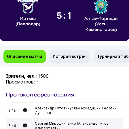
5:1
Иртыш
Алтай-Торпедо
(Павлодар)
(Усть-
Каменогорск)
Описание матча
История встреч
Турнирная та
Зрители, чел.:
1500
Просмотров:
-
Протокол соревнования
Александр Гутов (Руслан Ахмадишин, Георгий
2:43
Дульнев)
Сергей Мирошниченко (Александр Гутов,
6:46
Альберт Гатин)