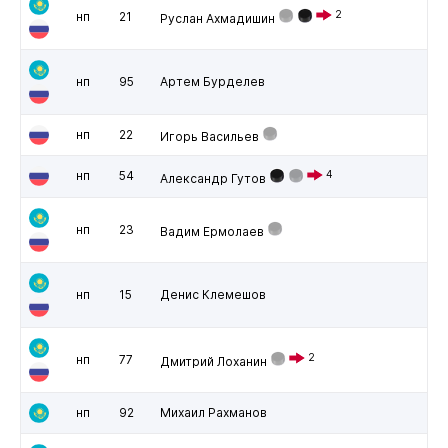
2
нп
21
Руслан Ахмадишин
нп
95
Артем Бурделев
нп
22
Игорь Васильев
нп
54
4
Александр Гутов
нп
23
Вадим Ермолаев
нп
15
Денис Клемешов
2
нп
77
Дмитрий Лоханин
нп
92
Михаил Рахманов