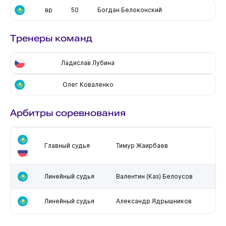
вр
50
Богдан Белоконский
Тренеры команд
Ладислав Лубина
Олег Коваленко
Арбитры соревнования
Главный судья
Тимур Жаирбаев
Линейный судья
Валентин (Каз) Белоусов
Линейный судья
Александр Ядрышников