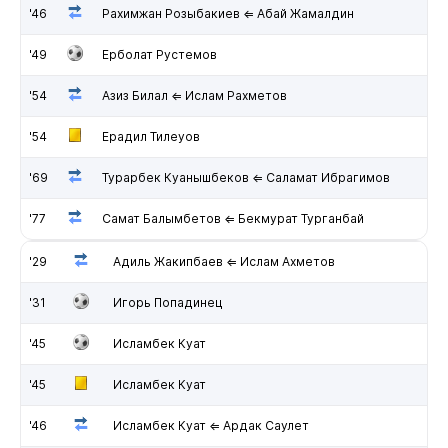
'46
Рахимжан Розыбакиев ⇐ Абай Жамалдин
'49
Ерболат Рустемов
'54
Азиз Билал ⇐ Ислам Рахметов
'54
Ерадил Тилеуов
'69
Турарбек Куанышбеков ⇐ Саламат Ибрагимов
'77
Самат Балымбетов ⇐ Бекмурат Турганбай
'29
Адиль Жакипбаев ⇐ Ислам Ахметов
'31
Игорь Попадинец
'45
Исламбек Куат
'45
Исламбек Куат
'46
Исламбек Куат ⇐ Ардак Саулет