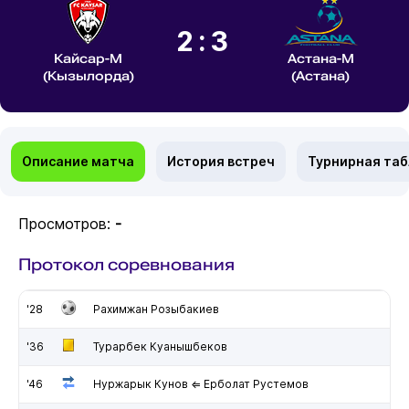
2:3
Кайсар-М
Астана-М
(Кызылорда)
(Астана)
Описание матча
История встреч
Турнирная та
Просмотров:
-
Протокол соревнования
'28
Рахимжан Розыбакиев
'36
Турарбек Куанышбеков
'46
Нуржарык Кунов ⇐ Ерболат Рустемов