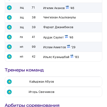
зщ
71
Игилик Аканов
'46
зщ
38
Чингизхан Асылханулы
зщ
39
Фархат Джанибеков
пз
41
Ардак Саулет
'46
нп
99
Ислам Ахметов
'29
нп
42
Ильяс Куанышбай
'83
Тренеры команд
Кайыржан Абуов
Игорь Свечников
Арбитры соревнования