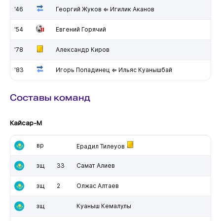
'46
Георгий Жуков ⇐ Игилик Аканов
'54
Евгений Горячий
'78
Александр Киров
'83
Игорь Попадинец ⇐ Ильяс Куанышбай
Составы команд
Кайсар-М
вр
Ерадил Тилеуов
зщ
33
Самат Алиев
зщ
2
Олжас Алтаев
зщ
Куаныш Кемалулы