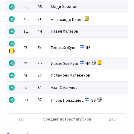
зщ
95
Мади Заматаев
зщ
21
Александр Киров
зщ
44
Павел Халезов
пз
19
Георгий Жуков
'46
пз
23
Исламбек Куат
'46
пз
37
Исламбек Кулекенов
пз
31
Азат Смагулов
нп
87
Игорь Попадинец
'83
21.1
Средний возраст игроков
21.5