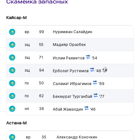
Скамейка запасных
Кайсар-М
вр
99
Нуримжан Салайдин
зщ
55
Мадияр Оразбек
зщ
71
Ислам Рахметов
'54
зщ
94
Ерболат Рустемов
'46
пз
50
Саламат Ибрагимов
'69
пз
62
Бекмурат Турганбай
'77
нп
36
Абай Жамалдин
'46
Астана-М
вр
35
Александр Коночкин