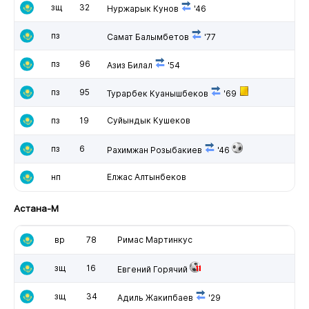
зщ
32
Нуржарык Кунов
'46
пз
Самат Балымбетов
'77
пз
96
Азиз Билал
'54
пз
95
Турарбек Куанышбеков
'69
пз
19
Суйындык Кушеков
пз
6
Рахимжан Розыбакиев
'46
нп
Елжас Алтынбеков
Астана-М
вр
78
Римас Мартинкус
зщ
16
Евгений Горячий
зщ
34
Адиль Жакипбаев
'29