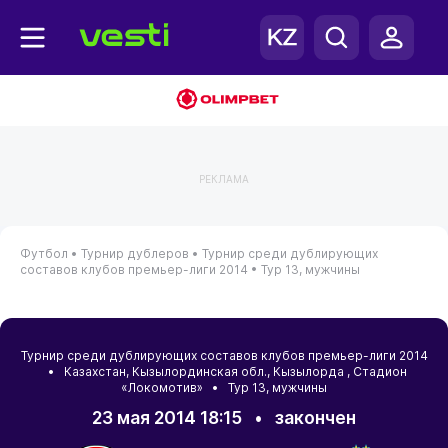
РЕКЛАМА
Футбол •
Турнир дублеров •
Турнир среди дублирующих
составов клубов премьер-лиги 2014 •
Тур 13, мужчины
Турнир среди дублирующих составов клубов премьер-лиги 2014
•
Казахстан
,
Кызылординская обл.
,
Кызылорда
, Стадион
«Локомотив» • Тур 13, мужчины
23 мая 2014 18:15
•
закончен