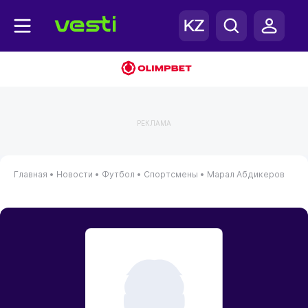
РЕКЛАМА
Главная
•
Новости
•
Футбол
•
Спортсмены
•
Марал Абдикеров