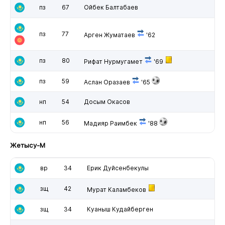
пз
67
Ойбек Балтабаев
пз
77
Арген Жуматаев
'62
пз
80
Рифат Нурмугамет
'69
пз
59
Аслан Оразаев
'65
нп
54
Досым Окасов
нп
56
Мадияр Раимбек
'88
Жетысу-М
вр
34
Ерик Дуйсенбекулы
зщ
42
Мурат Каламбеков
зщ
34
Куаныш Кудайберген