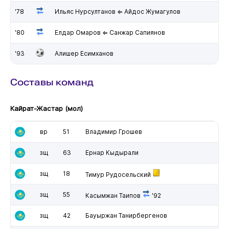
'78
Ильяс Нурсултанов ⇐ Айдос Жумагулов
'80
Елдар Омаров ⇐ Санжар Сапиянов
'93
Алишер Есимханов
Составы команд
Кайрат-Жастар (мол)
вр
51
Владимир Грошев
зщ
63
Ернар Кыдырали
зщ
18
Тимур Рудосельский
зщ
55
Касымжан Таипов
'92
зщ
42
Бауыржан Танирбергенов