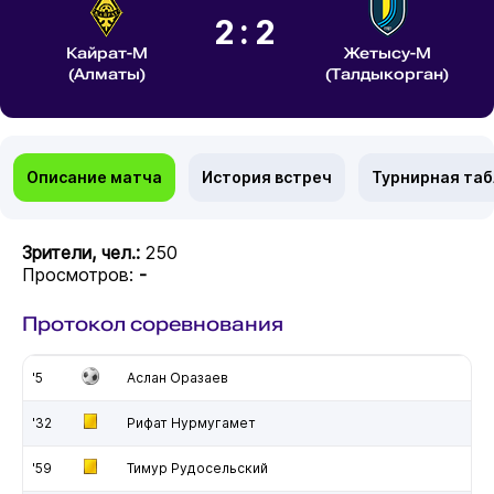
2:2
Кайрат-М
Жетысу-М
(Алматы)
(Талдыкорган)
Описание матча
История встреч
Турнирная та
Зрители, чел.:
250
Просмотров:
-
Протокол соревнования
'5
Аслан Оразаев
'32
Рифат Нурмугамет
'59
Тимур Рудосельский