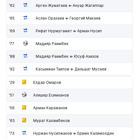
'62
Арген Жуматаев ⇐ Ануар Жагиппар
'65
Аслан Оразаев ⇐ Георгий Макаев
'69
Рифат Нурмугамет ⇐ Арман Нусип
'77
Мадияр Раимбек
'88
Мадияр Раимбек ⇐ Юсуф Азизов
'92
Касымжан Таипов ⇐ Дильшат Мусаев
'29
Елдар Омаров
'51
Алишер Есимханов
'56
Арман Каражанов
'63
Мурат Каламбеков
'73
Нуржан Нусипжанов ⇐ Ермек Калимолдин