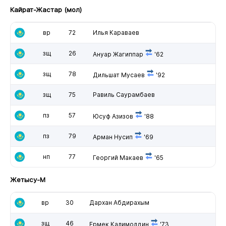
Кайрат-Жастар (мол)
вр
72
Илья Караваев
зщ
26
Ануар Жагиппар
'62
зщ
78
Дильшат Мусаев
'92
зщ
75
Равиль Саурамбаев
пз
57
Юсуф Азизов
'88
пз
79
Арман Нусип
'69
нп
77
Георгий Макаев
'65
Жетысу-М
вр
30
Дархан Абдирахым
зщ
46
Ермек Калимолдин
'73