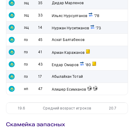
зщ
35
Дидар Марленов
зщ
33
Ильяс Нурсултанов
'78
зщ
14
Нуржан Нусипжанов
'73
пз
45
Асхат Балтабеков
пз
41
Арман Каражанов
пз
43
Елдар Омаров
'80
пз
17
Абылайхан Тотай
нп
47
Алишер Есимханов
19.6
Средний возраст игроков
20.7
Скамейка запасных