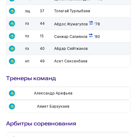
зщ
37
Толагай Турлыбаев
пз
44
Айдос Жумагулов
'78
пз
15
Санжар Сапиянов
'80
пз
40
Айдар Сейтжанов
нп
49
Асет Сексенбаев
Тренеры команд
Александр Арефьев
Ахмет Барзукаев
Арбитры соревнования