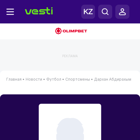
РЕКЛАМА
Главная
•
Новости
•
Футбол
•
Спортсмены
•
Дархан Абдирахым