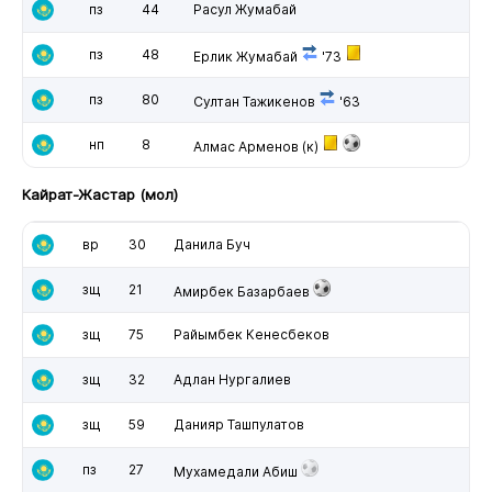
пз
44
Расул Жумабай
пз
48
Ерлик Жумабай
'73
пз
80
Султан Тажикенов
'63
нп
8
Алмас Арменов
(к)
Кайрат-Жастар (мол)
вр
30
Данила Буч
зщ
21
Амирбек Базарбаев
зщ
75
Райымбек Кенесбеков
зщ
32
Адлан Нургалиев
зщ
59
Данияр Ташпулатов
пз
27
Мухамедали Абиш