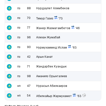
пз
88
Нурдаулет Алимбеков
пз
70
Тимур Газиз
'73
пз
77
Жанер Жазмагамбетов
'46
пз
96
Алихан Жумабай
пз
90
Нурмухаммед Ислам
'63
пз
42
Арын Канат
пз
71
Жандарбек Куандык
пз
98
Аманияз Орынгалиев
нп
47
Нурасыл Абилкаиров
нп
54
Абилкайыр Жармухамет
'63