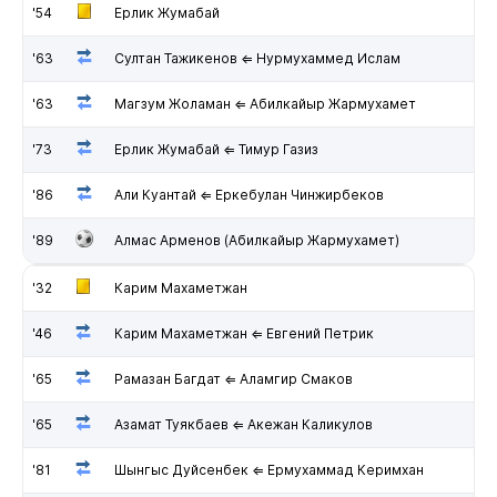
'54
Ерлик Жумабай
'63
Султан Тажикенов ⇐ Нурмухаммед Ислам
'63
Магзум Жоламан ⇐ Абилкайыр Жармухамет
'73
Ерлик Жумабай ⇐ Тимур Газиз
'86
Али Куантай ⇐ Еркебулан Чинжирбеков
'89
Алмас Арменов (Абилкайыр Жармухамет)
'32
Карим Махаметжан
'46
Карим Махаметжан ⇐ Евгений Петрик
'65
Рамазан Багдат ⇐ Аламгир Смаков
'65
Азамат Туякбаев ⇐ Акежан Каликулов
'81
Шынгыс Дуйсенбек ⇐ Ермухаммад Керимхан