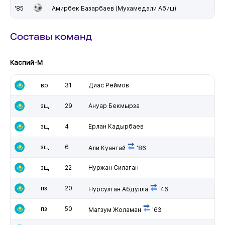
'85
Амирбек Базарбаев (Мухамедали Абиш)
Составы команд
Каспий-М
вр
31
Диас Реймов
зщ
29
Ануар Бекмырза
зщ
4
Ерлан Кадырбаев
зщ
6
Али Куантай
'86
зщ
22
Нуржан Силаган
пз
20
Нурсултан Абдулла
'46
пз
50
Магзум Жоламан
'63