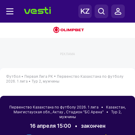
РЕКЛАМА
Футбол •
Первая Лига РК •
Первенство Казахстана по футболу
2026. 1 лига •
Тур 2, мужчины
Первенство Казахстана по футболу 2026. 1 лига •
Казахстан
,
Мангистауская обл.
,
Актау
, Стадион "БС Арена" • Тур 2,
мужчины
16 апреля 15:00
•
закончен