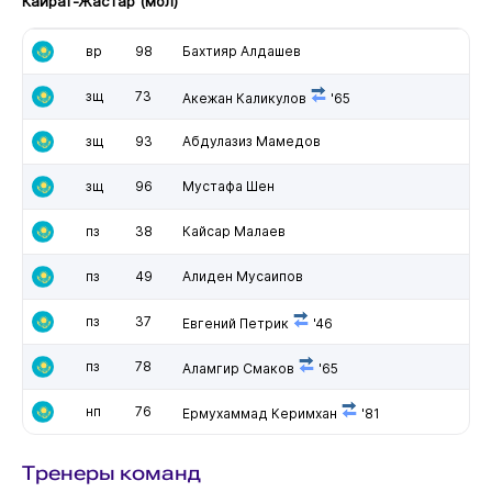
Кайрат-Жастар (мол)
вр
98
Бахтияр Алдашев
зщ
73
Акежан Каликулов
'65
зщ
93
Абдулазиз Мамедов
зщ
96
Мустафа Шен
пз
38
Кайсар Малаев
пз
49
Алиден Мусаипов
пз
37
Евгений Петрик
'46
пз
78
Аламгир Смаков
'65
нп
76
Ермухаммад Керимхан
'81
Тренеры команд