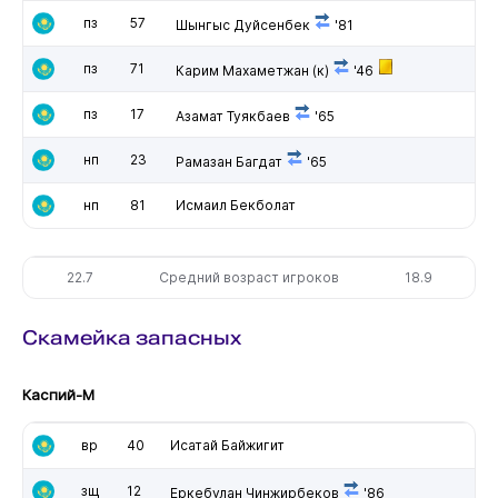
пз
57
Шынгыс Дуйсенбек
'81
пз
71
Карим Махаметжан
(к)
'46
пз
17
Азамат Туякбаев
'65
нп
23
Рамазан Багдат
'65
нп
81
Исмаил Бекболат
22.7
Средний возраст игроков
18.9
Скамейка запасных
Каспий-М
вр
40
Исатай Байжигит
зщ
12
Еркебулан Чинжирбеков
'86