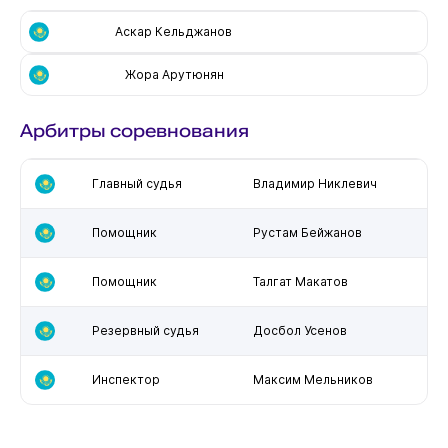
Аскар Кельджанов
Жора Арутюнян
Арбитры соревнования
Главный судья
Владимир Никлевич
Помощник
Рустам Бейжанов
Помощник
Талгат Макатов
Резервный судья
Досбол Усенов
Инспектор
Максим Мельников