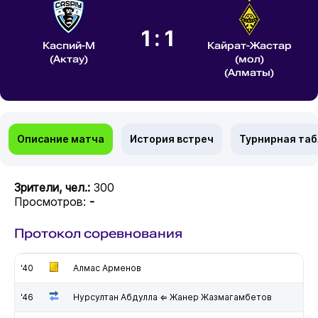
1:1
Каспий-М
Кайрат-Жастар
(Актау)
(мол)
(Алматы)
Описание матча
История встреч
Турнирная та
Зрители, чел.:
300
Просмотров:
-
Протокол соревнования
'40
Алмас Арменов
'46
Нурсултан Абдулла ⇐ Жанер Жазмагамбетов