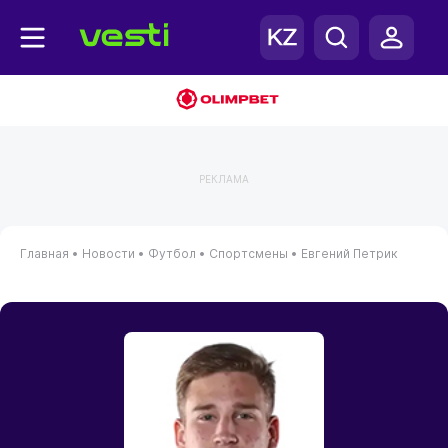
РЕКЛАМА
Главная
•
Новости
•
Футбол
•
Спортсмены
•
Евгений Петрик