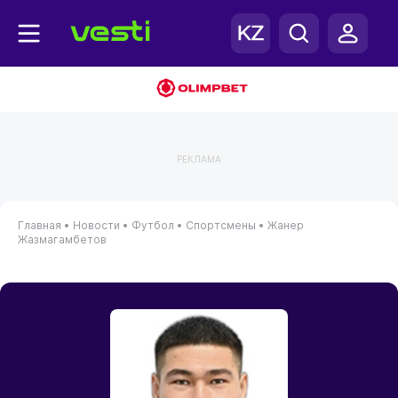
РЕКЛАМА
Главная
•
Новости
•
Футбол
•
Спортсмены
•
Жанер
Жазмагамбетов