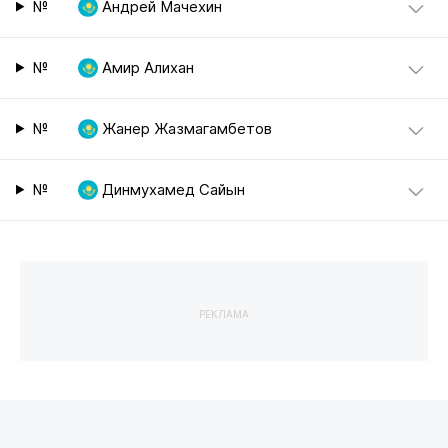
№
Андрей Мачехин
№
Амир Алихан
№
Жанер Жазмагамбетов
№
Динмухамед Сайын
РЕКЛАМА