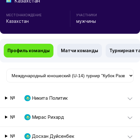
Казахстан
МЕСТОНАХОЖДЕНИЕ
УЧАСТНИКИ
Казахстан
мужчины
Профиль команды
Матчи команды
Турнирная т
№
Никита Политик
№
Мирас Рихард
№
Досхан Дуйсенбек