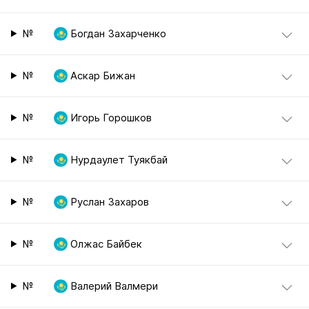
№
Богдан Захарченко
№
Аскар Бижан
№
Игорь Горошков
№
Нурдаулет Туякбай
№
Руслан Захаров
№
Олжас Байбек
№
Валерий Валмери