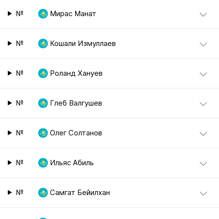
№
Мирас Манат
№
Кошали Измуллаев
№
Роланд Хануев
№
Глеб Валгушев
№
Олег Солтанов
№
Ильяс Абиль
№
Самгат Бейилхан