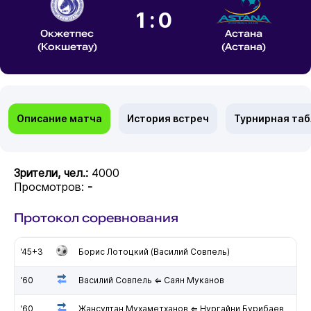
1:0
Окжетпес
Астана
(Кокшетау)
(Астана)
Описание матча
История встреч
Турнирная та
Зрители, чел.:
4000
Просмотров:
-
Протокол соревнования
'45+3
Борис Лотоцкий (Василий Совпель)
'60
Василий Совпель ⇐ Саян Муканов
'60
Жансултан Мухаметханов ⇐ Нургайни Бурибаев