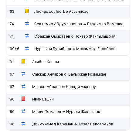
'63
Леонардо Лео Де Ассунпсао
'74
Бектемир Абдуманнонов ⇐ Владимир Воменко
'74
Оралхан Омиртаев ⇐ Тохтар Жангылышбай
'90+6
Нургайни Бурибаев ⇐ Мохаммед Енсебаев
'31
Алибек Касым
'67
Санжар Ануаров ⇐ Бауыржан Исламхан
'67
Максат Абраев ⇐ Ннанди Аханону
'80
Иван Башич
'86
Марин Томасов ⇐ Нурали Жаксылык
'86
Динмухамед Караман ⇐ Абзал Бейсебеков