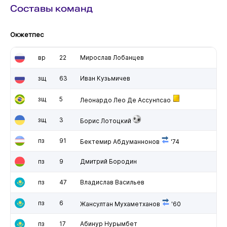
Составы команд
Окжетпес
вр
22
Мирослав Лобанцев
зщ
63
Иван Кузьмичев
зщ
5
Леонардо Лео Де Ассунпсао
зщ
3
Борис Лотоцкий
пз
91
Бектемир Абдуманнонов
'74
пз
9
Дмитрий Бородин
пз
47
Владислав Васильев
пз
6
Жансултан Мухаметханов
'60
пз
17
Абинур Нурымбет