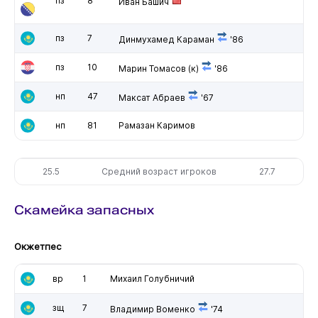
пз
8
Иван Башич
пз
7
Динмухамед Караман
'86
пз
10
Марин Томасов
(к)
'86
нп
47
Максат Абраев
'67
нп
81
Рамазан Каримов
25.5
Средний возраст игроков
27.7
Скамейка запасных
Окжетпес
вр
1
Михаил Голубничий
зщ
7
Владимир Воменко
'74