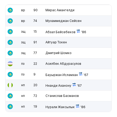
вр
90
Мирас Амангелди
вр
74
Мухаммеджан Сейсен
зщ
15
Абзал Бейсебеков
'86
зщ
91
Айтуар Токен
зщ
77
Дмитрий Шомко
пз
22
Асилбек Абдурасулов
пз
9
Бауыржан Исламхан
'67
нп
20
Ннанди Аханону
'67
нп
72
Станислав Басманов
нп
19
Нурали Жаксылык
'86