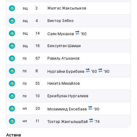
зщ
2
Жалгас Жаксылыков
зщ
4
Виктор Зябко
зщ
14
Саян Муканов
'60
зщ
16
Бексултан Шамши
пз
67
Равиль Атыханов
пз
8
Нургайни Бурибаев
'60
'90
пз
55
Никита Михайлов
пз
10
Еркебулан Нургалиев
нп
20
Мохаммед Енсебаев
'90
нп
11
Тохтар Жангылышбай
'74
Астана