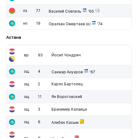
пз
77
Василий Совпель
'60
нп
19
Оралхан Омиртаев
(к)
'74
Астана
вр
93
Йосип Чондрич
зщ
4
Санжар Ануаров
'67
зщ
2
Карло Бартолец
зщ
11
Ян Вороговский
зщ
3
Бранимир Калаица
зщ
6
Алибек Касым