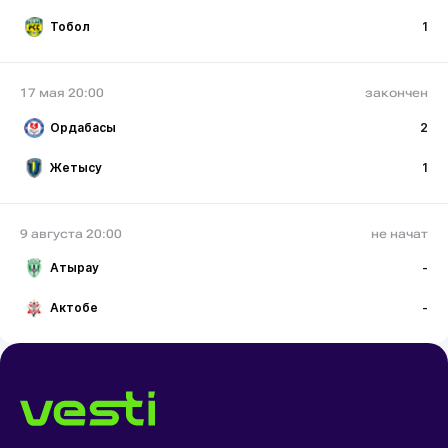
Тобол
1
17 мая 20:00
закончен
Ордабасы
2
Жетысу
1
9 августа 20:00
не начат
Атырау
-
Актобе
-