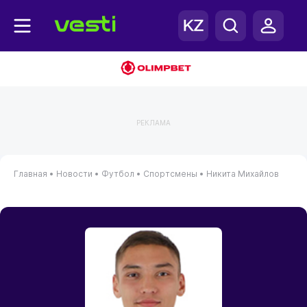
РЕКЛАМА
Главная
•
Новости
•
Футбол
•
Спортсмены
•
Никита Михайлов