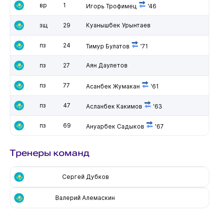
вр
1
Игорь Трофимец
'46
зщ
29
Куанышбек Урынтаев
пз
24
Тимур Булатов
'71
пз
27
Аян Даулетов
пз
77
Асанбек Жумакан
'61
пз
47
Асланбек Какимов
'63
пз
69
Ануарбек Садыков
'67
Тренеры команд
Сергей Дубков
Валерий Алемаскин