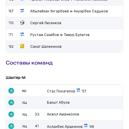
'67
Абылайхан Унгарбаев ⇐ Ануарбек Садыков
'70
Сергей Лисенков
'71
Рустам Сахибов ⇐ Тимур Булатов
'92
Санат Шалекенов
Составы команд
Шахтер-М
вр
Стас Покатилов
'57
зщ
Бакыт Абуов
зщ
33
Акжол Аманжолов
зщ
41
Асланбек Аршкенов
'46