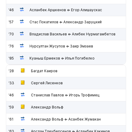
'46
Асланбек Аршкенов ⇐ Егор Алишаускас
'57
Стас Покатилов ⇐ Александр Заруцкий
'70
Владислав Васильев ⇐ Алибек Нурмагамбетов
'76
Нурсултан Жусупов ⇐ Заир Эмзаев
'85
Куаныш Ермеков ⇐ Илья Погибелко
'28
Багдат Каиров
'33
Сергей Лисенков
'46
Станислав Павлов ⇐ Игорь Трофимец
'59
Александр Вольф
'61
Александр Вольф ⇐ Асанбек Жумакан
'63
Арслан Тлеубергенов ⇐ Асланбек Какимов