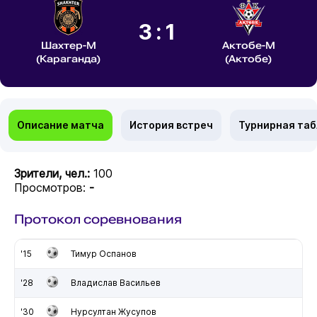
3:1
Шахтер-М
Актобе-М
(Караганда)
(Актобе)
Описание матча
История встреч
Турнирная та
Зрители, чел.:
100
Просмотров:
-
Протокол соревнования
'15
Тимур Оспанов
'28
Владислав Васильев
'30
Нурсултан Жусупов