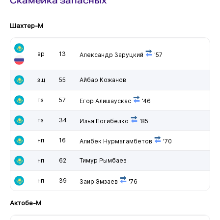
Скамейка запасных
Шахтер-М
вр
13
Александр Заруцкий
'57
зщ
55
Айбар Кожанов
пз
57
Егор Алишаускас
'46
пз
34
Илья Погибелко
'85
нп
16
Алибек Нурмагамбетов
'70
нп
62
Тимур Рымбаев
нп
39
Заир Эмзаев
'76
Актобе-М