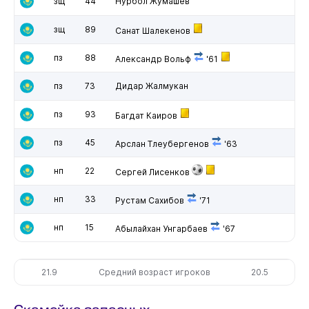
зщ
44
Нурбол Жумашев
зщ
89
Санат Шалекенов
пз
88
Александр Вольф
'61
пз
73
Дидар Жалмукан
пз
93
Багдат Каиров
пз
45
Арслан Тлеубергенов
'63
нп
22
Сергей Лисенков
нп
33
Рустам Сахибов
'71
нп
15
Абылайхан Унгарбаев
'67
21.9
Средний возраст игроков
20.5