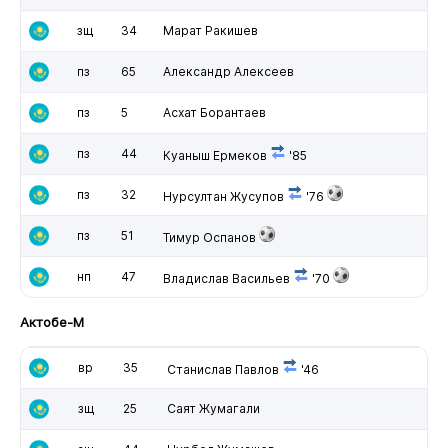
зщ
34
Марат Ракишев
пз
65
Александр Алексеев
пз
5
Асхат Борантаев
пз
44
Куаныш Ермеков
'85
пз
32
Нурсултан Жусупов
'76
пз
51
Тимур Оспанов
нп
47
Владислав Васильев
'70
Актобе-М
вр
35
Станислав Павлов
'46
зщ
25
Саят Жумагали