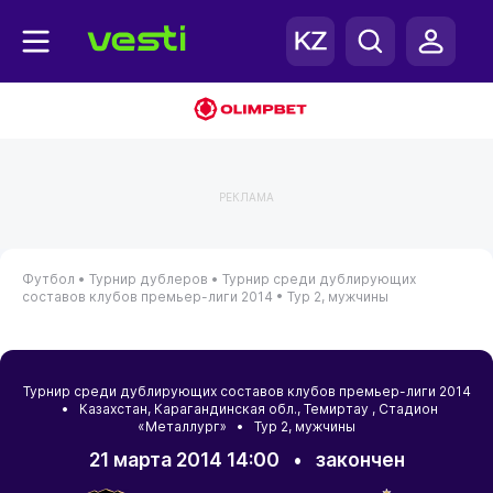
РЕКЛАМА
Футбол •
Турнир дублеров •
Турнир среди дублирующих
составов клубов премьер-лиги 2014 •
Тур 2, мужчины
Турнир среди дублирующих составов клубов премьер-лиги 2014
•
Казахстан
,
Карагандинская обл.
,
Темиртау
, Стадион
«Металлург» • Тур 2, мужчины
21 марта 2014 14:00
•
закончен