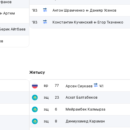
уфанов
'83
Антон Шрамченко ⇐ Данияр Усенов
 ⇐ Артем
'83
Константин Кучинский ⇐ Егор Ткаченко
Берик Айтбаев
ов
Жетысу
вр
77
Арсен Сиукаев
'41
зщ
23
Асхат Балтабеков
зщ
6
Мейрамбек Калмырза
зщ
8
Динмухамед Караман