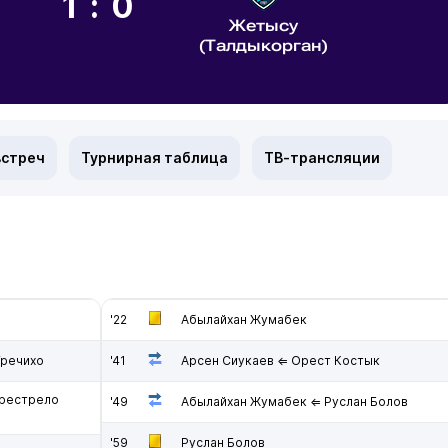
1:0
Жетысу
(Талдыкорган)
встреч
Турнирная таблица
ТВ-трансляции
'22
Абылайхан Жумабек
Гречихо
'41
Арсен Сиукаев ⇐ Орест Костык
ерестрело
'49
Абылайхан Жумабек ⇐ Руслан Болов
'59
Руслан Болов