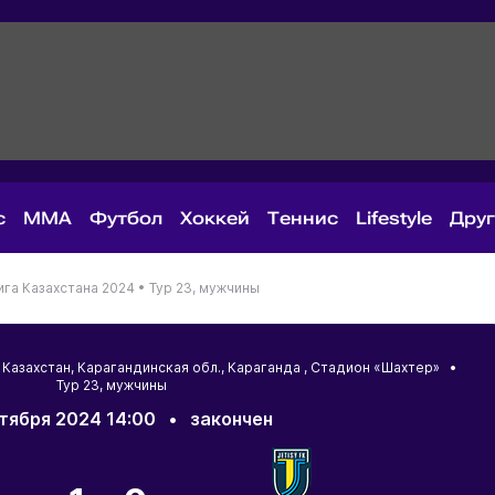
с
MMA
Футбол
Хоккей
Теннис
Lifestyle
Дру
га Казахстана 2024 •
Тур 23, мужчины
•
Казахстан
,
Карагандинская обл.
,
Караганда
, Стадион «Шахтер» •
Тур 23, мужчины
тября 2024 14:00
•
закончен