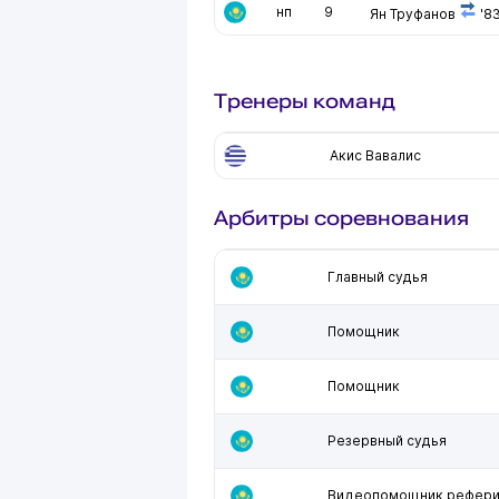
нп
9
Ян Труфанов
'8
Тренеры команд
Акис Вавалис
Арбитры соревнования
Главный судья
Помощник
Помощник
Резервный судья
Видеопомощник рефер