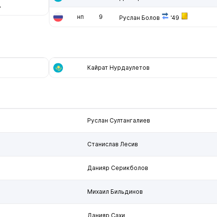
3
нп
9
Руслан Болов
'49
Кайрат Нурдаулетов
Руслан Султангалиев
Станислав Лесив
Данияр Серикболов
Михаил Бильдинов
и
Данияр Сахи