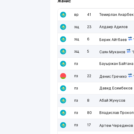
Женис
вр
41
Темирлан Анарбек
зщ
23
Алдаир Адилов
зщ
6
Берик Айтбаев
зщ
5
Саян Муканов
'
пз
Бауыржан Байтана
пз
22
Денис Гречихо
пз
Давид Есимбеков
пз
8
Абай Жунусов
пз
80
Владислав Прокоп
пз
17
Артем Черединов