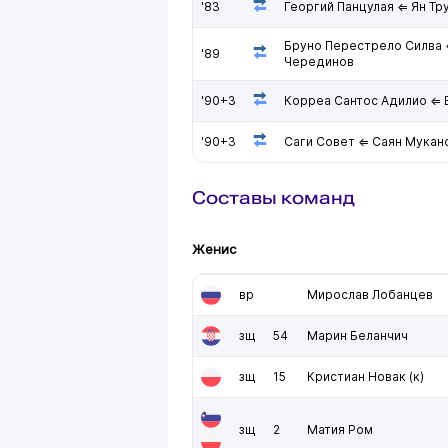
'83
Георгий Панцулая ⇐ Ян Тр
Бруно Перестрело Силва
'89
Черединов
'90+3
Корреа Сантос Адилио ⇐ 
'90+3
Саги Совет ⇐ Саян Мукан
Составы команд
Женис
вр
Мирослав Лобанцев
зщ
54
Марин Беланчич
зщ
15
Кристиан Новак
(к)
зщ
2
Матия Ром