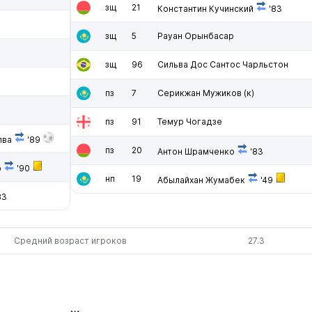
зщ
21
Константин Кучинский
'83
зщ
5
Рауан Орынбасар
зщ
96
Сильва Дос Сантос Чарльстон
пз
7
Серикжан Мужиков
(к)
пз
91
Темур Чогадзе
лва
'89
пз
20
Антон Шрамченко
'83
о
'90
нп
19
Абылайхан Жумабек
'49
83
Средний возраст игроков
27.3