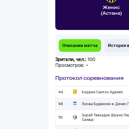
Женис
(Астана)
Описание матча
История 
Зрители, чел.:
100
Просмотров:
-
Протокол соревнования
'44
Корреа Сантос Адилио
'46
Лукаш Будински ⇐ Денис 
Зураб Тевзадзе (Бруно П
'55
Силва)