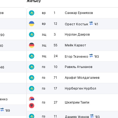
Жетысу
ов
вр
1
Санжар Ерниязов
вр
12
Орест Костык
'41
зщ
3
Нурлан Даиров
'90
зщ
55
Мейк Карвот
90
зщ
24
Егор Ткаченко
'83
пз
10
Равиль Атыханов
'46
пз
71
Арафат Молдагалиев
пз
17
Нурберген Нурбол
енко
пз
27
Шкиприм Таипи
'89
пз
11
Данияр Усенов
'83