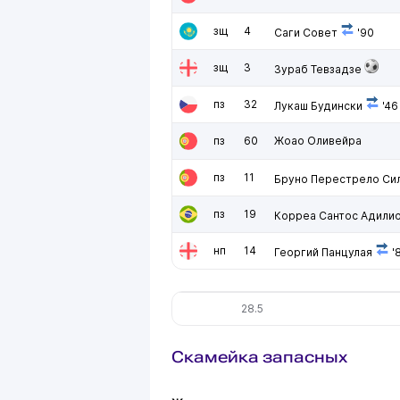
зщ
4
Саги Совет
'90
зщ
3
Зураб Тевзадзе
пз
32
Лукаш Будински
'46
пз
60
Жоао Оливейра
пз
11
Бруно Перестрело Си
пз
19
Корреа Сантос Адили
нп
14
Георгий Панцулая
'
28.5
Скамейка запасных