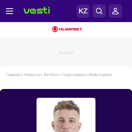
РЕКЛАМА
Главная
•
Новости
•
Футбол
•
Спортсмены
•
Мейк Карвот