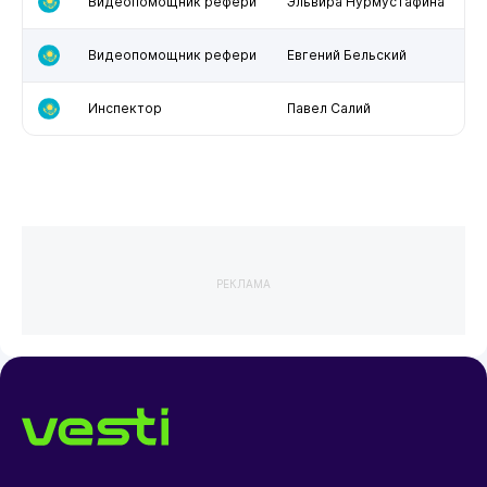
Видеопомощник рефери
Эльвира Нурмустафина
Видеопомощник рефери
Евгений Бельский
Инспектор
Павел Салий
РЕКЛАМА