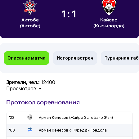
1:1
Актобе
Кайсар
(Актобе)
(Кызылорда)
Описание матча
История встреч
Турнирная та
Зрители, чел.:
12400
Просмотров:
-
Протокол соревнования
'22
Арман Кенесов (Жайро Эстефано Жан)
'60
Арман Кенесов ⇐ Фредди Гондола