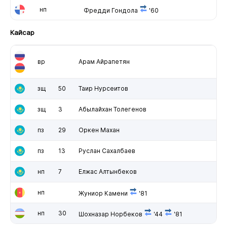
нп
Фредди Гондола
'60
Кайсар
вр
Арам Айрапетян
зщ
50
Таир Нурсеитов
зщ
3
Абылайхан Толегенов
пз
29
Оркен Махан
пз
13
Руслан Сахалбаев
нп
7
Елжас Алтынбеков
нп
Жуниор Камени
'81
нп
30
Шохназар Норбеков
'44
'81