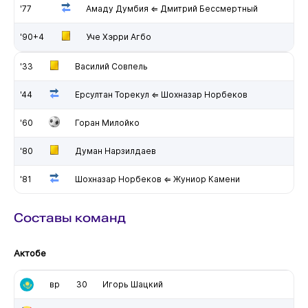
'77
Амаду Думбия ⇐ Дмитрий Бессмертный
'90+4
Уче Хэрри Агбо
'33
Василий Совпель
'44
Ерсултан Торекул ⇐ Шохназар Норбеков
'60
Горан Милойко
'80
Думан Нарзилдаев
'81
Шохназар Норбеков ⇐ Жуниор Камени
Составы команд
Актобе
вр
30
Игорь Шацкий