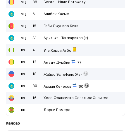
зщ
88
Богдан-Илие Вэтэжелу
зщ
6
Алибек Касым
зщ
15
Габи Джуниор Кики
зщ
31
Адильхан Танжариков
(к)
пз
4
Уче Хэрри Агбо
пз
12
Амаду Думбия
'77
пз
18
Жайро Эстефано Жан
пз
80
Арман Кенесов
'60
пз
16
Хосе Франсиско Севальос Энрикес
нп
Дорни Ромеро
Кайсар