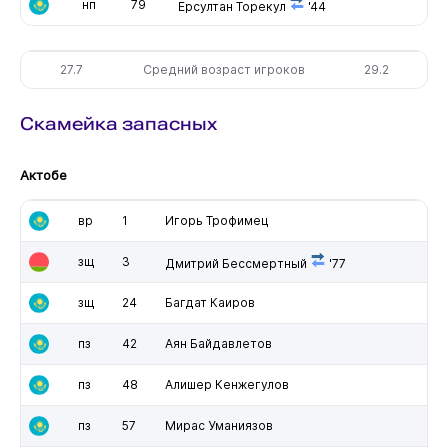
нп
79
Ерсултан Торекул
'44
27.7
Средний возраст игроков
29.2
Скамейка запасных
Актобе
вр
1
Игорь Трофимец
зщ
3
Дмитрий Бессмертный
'77
зщ
24
Багдат Каиров
пз
42
Аян Байдавлетов
пз
48
Алишер Кенжегулов
пз
57
Мирас Уманиязов