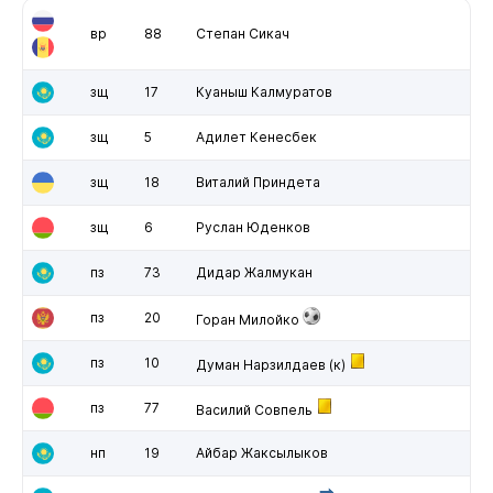
вр
88
Степан Сикач
зщ
17
Куаныш Калмуратов
зщ
5
Адилет Кенесбек
зщ
18
Виталий Приндета
зщ
6
Руслан Юденков
пз
73
Дидар Жалмукан
пз
20
Горан Милойко
пз
10
Думан Нарзилдаев
(к)
пз
77
Василий Совпель
нп
19
Айбар Жаксылыков