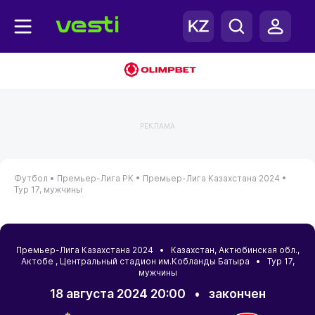
РЕКЛАМА
Футбол •
Премьер-Лига РК •
Премьер-Лига Казахстана 2024 •
Тур 17, мужчины
Премьер-Лига Казахстана 2024 •
Казахстан
,
Актюбинская обл.
,
Актобе
, Центральный стадион им.Кобланды Батыра • Тур 17,
мужчины
18 августа 2024 20:00
•
закончен