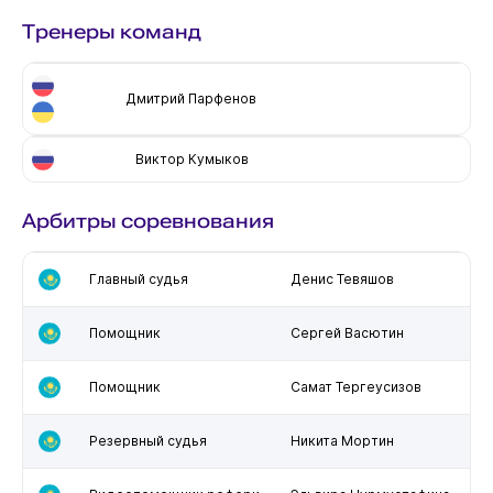
Тренеры команд
Дмитрий Парфенов
Виктор Кумыков
Арбитры соревнования
Главный судья
Денис Тевяшов
Помощник
Сергей Васютин
Помощник
Самат Тергеусизов
Резервный судья
Никита Мортин