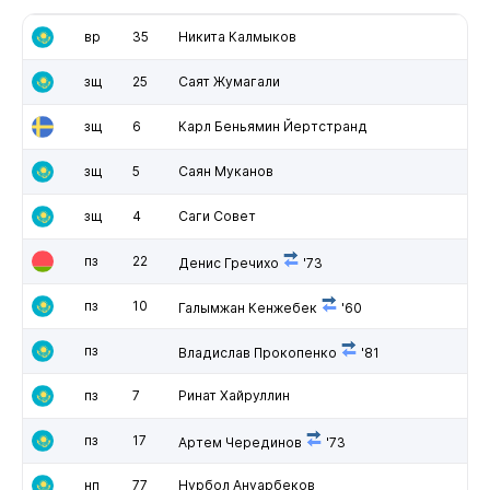
вр
35
Никита Калмыков
зщ
25
Саят Жумагали
зщ
6
Карл Беньямин Йертстранд
зщ
5
Саян Муканов
зщ
4
Саги Совет
пз
22
Денис Гречихо
'73
пз
10
Галымжан Кенжебек
'60
пз
Владислав Прокопенко
'81
пз
7
Ринат Хайруллин
пз
17
Артем Черединов
'73
нп
77
Нурбол Ануарбеков