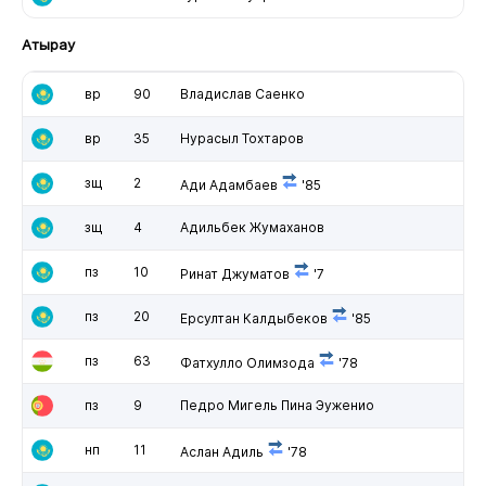
Атырау
вр
90
Владислав Саенко
вр
35
Нурасыл Тохтаров
зщ
2
Ади Адамбаев
'85
зщ
4
Адильбек Жумаханов
пз
10
Ринат Джуматов
'7
пз
20
Ерсултан Калдыбеков
'85
пз
63
Фатхулло Олимзода
'78
пз
9
Педро Мигель Пина Эуженио
нп
11
Аслан Адиль
'78