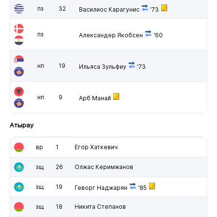
пз
32
Василиос Карагунис
'73
пз
Александер Якобсен
'60
нп
19
Ильяса Зульфиу
'73
нп
9
Арб Манай
Атырау
вр
1
Егор Хаткевич
зщ
26
Олжас Керимжанов
зщ
19
Геворг Наджарян
'85
зщ
18
Никита Степанов