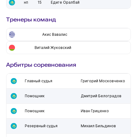
нп
15
Едиге Оралбай
Тренеры команд
Акис Вавалис
Виталий Жуковский
Арбитры соревнования
Главный судья
Григорий Московченко
Помощник
Дмитрий Белоградов
Помощник
Иван Гриценко
Резервный судья
Михаил Бильдинов