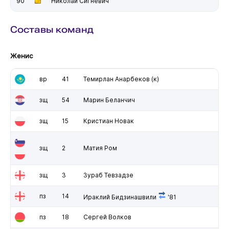
'90
Николай Сигневич
Составы команд
Женис
вр
41
Темирлан Анарбеков
(к)
зщ
54
Марин Беланчич
зщ
15
Кристиан Новак
зщ
2
Матия Ром
зщ
3
Зураб Тевзадзе
пз
14
Ираклий Бидзинашвили
'81
пз
18
Сергей Волков