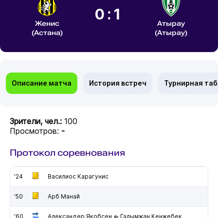
0:1
Женис
Атырау
(Астана)
(Атырау)
Описание матча
История встреч
Турнирная та
Зрители, чел.:
100
Просмотров:
-
Протокол соревнования
'24
Василиос Карагунис
'50
Арб Манай
'60
Александер Якобсен ⇐ Галымжан Кенжебек