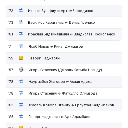
'73
Ильяса Зульфиу ⇐ Артем Черединов
'73
Василиос Карагунис ⇐ Денис Гречихо
'81
Ираклий Бидзинашвили ⇐ Владислав Прокопенко
'7
Якоб Новак ⇐ Ринат Джуматов
'55
Геворг Наджарян
'57
Игорь Стасевич (Джоэль Коямба Нганду)
'78
Наурызбек Жагоров ⇐ Аслан Адиль
'78
Игорь Стасевич ⇐ Фатхулло Олимзода
'85
Джоэль Коямба Нганду ⇐ Ерсултан Калдыбеков
'85
Геворг Наджарян ⇐ Ади Адамбаев