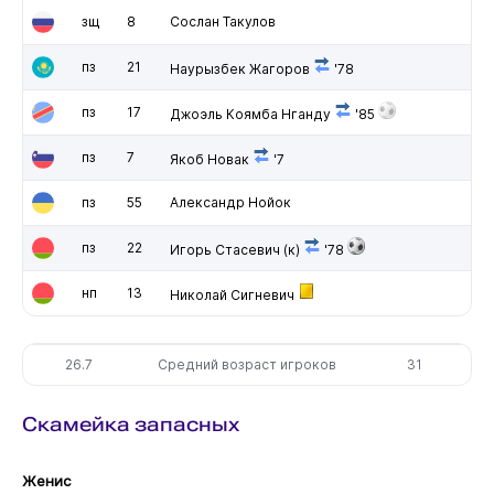
зщ
8
Сослан Такулов
пз
21
Наурызбек Жагоров
'78
пз
17
Джоэль Коямба Нганду
'85
пз
7
Якоб Новак
'7
пз
55
Александр Нойок
пз
22
Игорь Стасевич
(к)
'78
нп
13
Николай Сигневич
26.7
Средний возраст игроков
31
Скамейка запасных
Женис