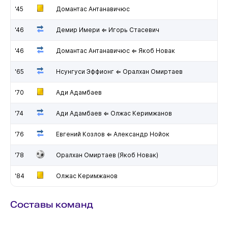
'45
Домантас Антанавичюс
'46
Демир Имери ⇐ Игорь Стасевич
'46
Домантас Антанавичюс ⇐ Якоб Новак
'65
Нсунгуси Эффионг ⇐ Оралхан Омиртаев
'70
Ади Адамбаев
'74
Ади Адамбаев ⇐ Олжас Керимжанов
'76
Евгений Козлов ⇐ Александр Нойок
'78
Оралхан Омиртаев (Якоб Новак)
'84
Олжас Керимжанов
Составы команд