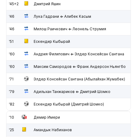
'45+2
Дмитрий Яшин
'46
Лука Гадрани ⇐ Алибек Касым
'46
Милош Раичкович ⇐ Леонель Струмия
'51
Ескендир Кыбырай
'60
Андрия Филипович ⇐ Элдер Консейсан Сантана
'60
Максим Самородов ⇐ Франк Андерсон Ньянгбо
'71
Элдер Консейсан Сантана (Абылайхан Жумабек)
'79
Адильхан Танжариков ⇐ Дмитрий Шомко
'82
Ескендир Кыбырай (Дмитрий Шомко)
'10
Демир Имери
'25
Амандык Набиханов