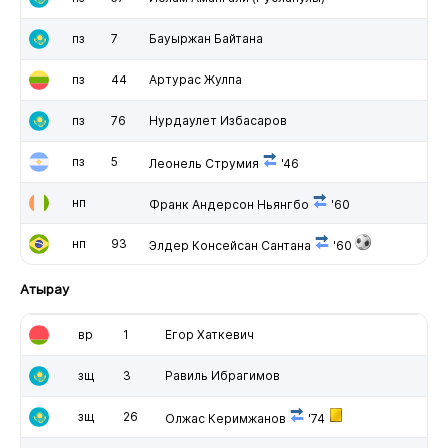
пз
7
Бауыржан Байтана
пз
44
Артурас Жулпа
пз
76
Нурдаулет Избасаров
пз
5
Леонель Струмия
'46
нп
Франк Андерсон Ньянгбо
'60
нп
93
Элдер Консейсан Сантана
'60
Атырау
вр
1
Егор Хаткевич
зщ
3
Равиль Ибрагимов
зщ
26
Олжас Керимжанов
'74