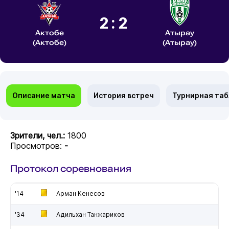
2:2
Актобе
Атырау
(Актобе)
(Атырау)
Описание матча
История встреч
Турнирная та
Зрители, чел.:
1800
Просмотров:
-
Протокол соревнования
'14
Арман Кенесов
'34
Адильхан Танжариков