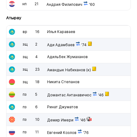
нп
21
Андрия Филипович
'60
Атырау
вр
16
Илья Караваев
зщ
2
Ади Адамбаев
'74
зщ
4
Адильбек Жумаханов
зщ
23
Амандык Набиханов
(к)
зщ
18
Никита Степанов
пз
5
Домантас Антанавичюс
'46
пз
6
Ринат Джуматов
пз
10
Демир Имери
'46
пз
11
Евгений Козлов
'76