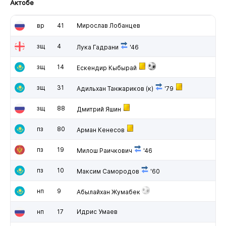
Актобе
вр
41
Мирослав Лобанцев
зщ
4
Лука Гадрани
'46
зщ
14
Ескендир Кыбырай
зщ
31
Адильхан Танжариков
(к)
'79
зщ
88
Дмитрий Яшин
пз
80
Арман Кенесов
пз
19
Милош Раичкович
'46
пз
10
Максим Самородов
'60
нп
9
Абылайхан Жумабек
нп
17
Идрис Умаев