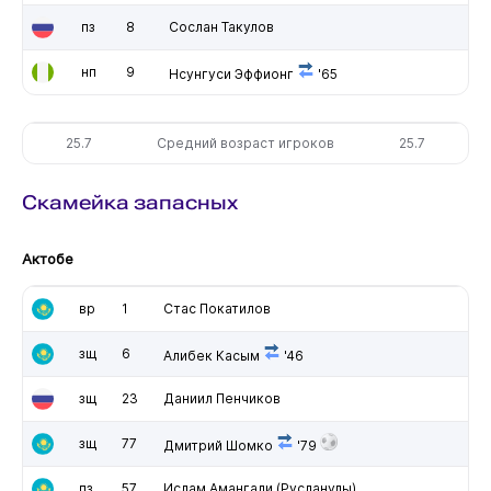
пз
8
Сослан Такулов
нп
9
Нсунгуси Эффионг
'65
25.7
Средний возраст игроков
25.7
Скамейка запасных
Актобе
вр
1
Стас Покатилов
зщ
6
Алибек Касым
'46
зщ
23
Даниил Пенчиков
зщ
77
Дмитрий Шомко
'79
пз
57
Ислам Амангали (Русланулы)