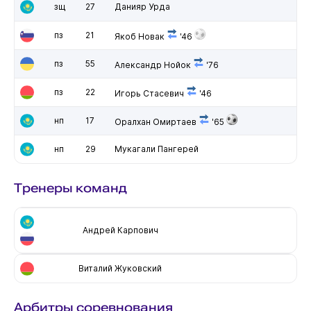
зщ
27
Данияр Урда
пз
21
Якоб Новак
'46
пз
55
Александр Нойок
'76
пз
22
Игорь Стасевич
'46
нп
17
Оралхан Омиртаев
'65
нп
29
Мукагали Пангерей
Тренеры команд
Андрей Карпович
Виталий Жуковский
Арбитры соревнования