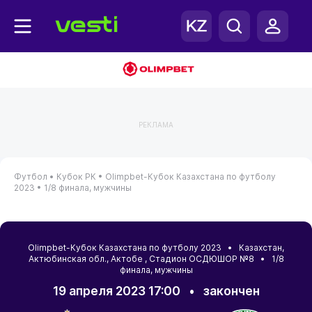
РЕКЛАМА
Футбол •
Кубок РК •
Olimpbet-Кубок Казахстана по футболу
2023 •
1/8 финала, мужчины
Olimpbet-Кубок Казахстана по футболу 2023 •
Казахстан
,
Актюбинская обл.
,
Актобе
, Стадион ОСДЮШОР №8 • 1/8
финала, мужчины
19 апреля 2023 17:00
•
закончен