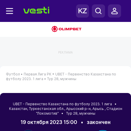
РЕКЛАМА
Футбол •
Первая Лига РК •
UBET - Первенство Казахстана по
футболу 2023. 1 лига •
Тур 28, мужчины
UBET - Первенство Казахстана по футболу 2023. 1 лига •
Казахстан
,
Туркестанская обл.
,
Арысский р-н
,
Арысь
, Стадион
"Локомотив" • Тур 28, мужчины
19 октября 2023 15:00
•
закончен