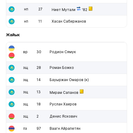
нп
27
Ниет Мутали
'82
нп
11
Хасан Сабиржанов
Жайык
вр
30
Родион Сямук
зщ
28
Роман Божко
зщ
14
Бауыржан Омаров
(к)
зщ
13
Мирам Сапанов
зщ
18
Руслан Хаиров
зщ
2
Денис Яскович
пз
97
Ваагн Айрапетян