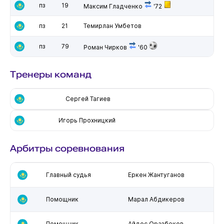
пз
19
Максим Гладченко
'72
пз
21
Темирлан Умбетов
пз
79
Роман Чирков
'60
Тренеры команд
Сергей Тагиев
Игорь Прохницкий
Арбитры соревнования
Главный судья
Еркен Жантуганов
Помощник
Марал Абдикеров
Помощник
Айдос Оразбеков