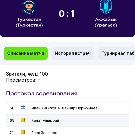
0:1
Туркестан
Акжайык
(Туркестан)
(Уральск)
Описание матча
История встреч
Турнирная та
Зрители, чел.:
100
Просмотров:
-
Протокол соревнования
'68
Иван Антипов ⇐ Данияр Нуржумаев
'69
Канат Аширбай
'71
Есен Жасанов