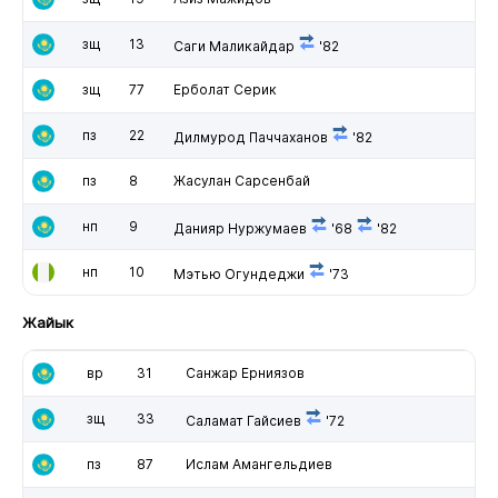
зщ
13
Саги Маликайдар
'82
зщ
77
Ерболат Серик
пз
22
Дилмурод Паччаханов
'82
пз
8
Жасулан Сарсенбай
нп
9
Данияр Нуржумаев
'68
'82
нп
10
Мэтью Огундеджи
'73
Жайык
вр
31
Санжар Ерниязов
зщ
33
Саламат Гайсиев
'72
пз
87
Ислам Амангельдиев