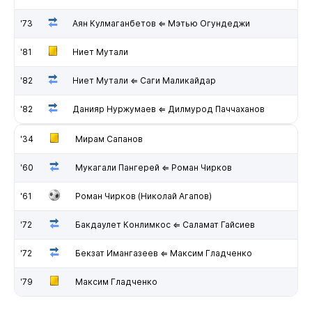
'73
Аян Кулмаганбетов ⇐ Мэтью Огундеджи
'81
Ниет Мутали
'82
Ниет Мутали ⇐ Саги Маликайдар
'82
Данияр Нуржумаев ⇐ Дилмурод Паччаханов
'34
Мирам Сапанов
'60
Мукагали Пангерей ⇐ Роман Чирков
'61
Роман Чирков (Николай Агапов)
'72
Бакдаулет Конлимкос ⇐ Саламат Гайсиев
'72
Бекзат Имангазеев ⇐ Максим Гладченко
'79
Максим Гладченко