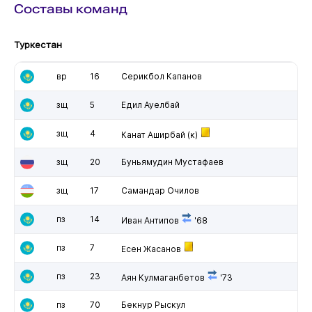
Составы команд
Туркестан
вр
16
Серикбол Капанов
зщ
5
Едил Ауелбай
зщ
4
Канат Аширбай
(к)
зщ
20
Буньямудин Мустафаев
зщ
17
Самандар Очилов
пз
14
Иван Антипов
'68
пз
7
Есен Жасанов
пз
23
Аян Кулмаганбетов
'73
пз
70
Бекнур Рыскул