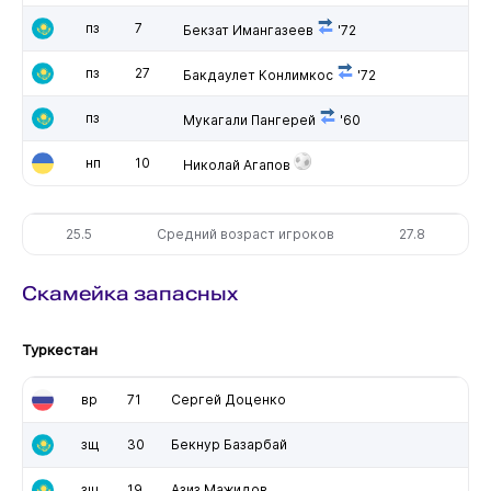
пз
7
Бекзат Имангазеев
'72
пз
27
Бакдаулет Конлимкос
'72
пз
Мукагали Пангерей
'60
нп
10
Николай Агапов
25.5
Средний возраст игроков
27.8
Скамейка запасных
Туркестан
вр
71
Сергей Доценко
зщ
30
Бекнур Базарбай
зщ
19
Азиз Мажидов