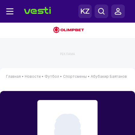
РЕКЛАМА
Главная
•
Новости
•
Футбол
•
Спортсмены
•
Абубакир Баятанов