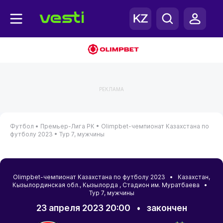
РЕКЛАМА
Футбол •
Премьер-Лига РК •
Olimpbet-чемпионат Казахстана по
футболу 2023 •
Тур 7, мужчины
Olimpbet-чемпионат Казахстана по футболу 2023 •
Казахстан
,
Кызылординская обл.
,
Кызылорда
, Стадион им. Муратбаева •
Тур 7, мужчины
23 апреля 2023 20:00
•
закончен