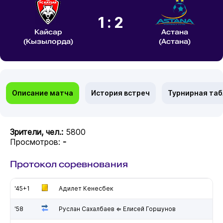
1:2
Кайсар
Астана
(Кызылорда)
(Астана)
Описание матча
История встреч
Турнирная та
Зрители, чел.:
5800
Просмотров:
-
Протокол соревнования
'45+1
Адилет Кенесбек
'58
Руслан Сахалбаев ⇐ Елисей Горшунов