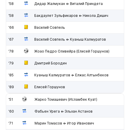
'58
Дидар Жалмукан ⇐ Виталий Приндета
'58
Бакдаулет Зульфикаров ⇐ Никола Дишич
'66
Василий Совпель
'67
Василий Совпель ⇐ Куаныш Калмуратов
'78
Жоао Педро Оливейра (Елисей Горшунов)
'79
Дмитрий Бородин
'85
Куаныш Калмуратов ⇐ Елжас Алтынбеков
'89
Елисей Горшунов
'51
Жарко Томашевич (Исламбек Куат)
'60
Фабьен Урега ⇐ Эльхан Астанов
'71
Марин Томасов ⇐ Игор Иванович