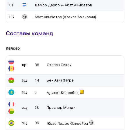
'81
Дембо Дарбо ⇐ Абат Аймбетов
'83
Абат Аймбетов (Алекса Аманович)
Составы команд
Кайсар
вр
88
Степан Сикач
зщ
44
Бен Азиз Загре
зщ
5
Адилет Кенесбек
зщ
23
Проспер Менди
зщ
99
Жоао Педро Оливейра