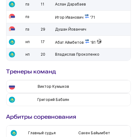
пз
11
Аслан Дарабаев
пз
Игор Иванович
'71
пз
29
Душан Йованчич
нп
17
Абат Аймбетов
'81
нп
20
Владислав Прокопенко
Тренеры команд
Виктор Кумыков
Григорий Бабаян
Арбитры соревнования
Главный судья
Сакен Байымбет