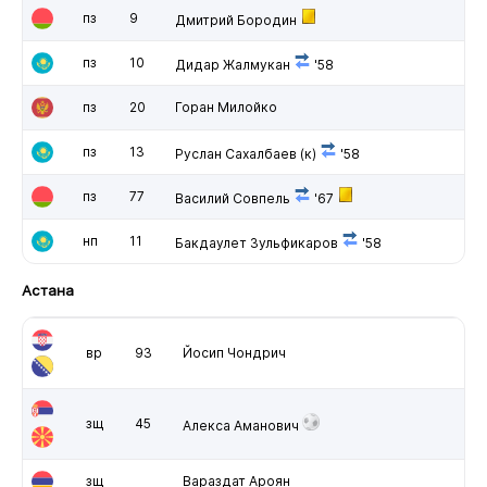
пз
9
Дмитрий Бородин
пз
10
Дидар Жалмукан
'58
пз
20
Горан Милойко
пз
13
Руслан Сахалбаев
(к)
'58
пз
77
Василий Совпель
'67
нп
11
Бакдаулет Зульфикаров
'58
Астана
вр
93
Йосип Чондрич
зщ
45
Алекса Аманович
зщ
Вараздат Ароян