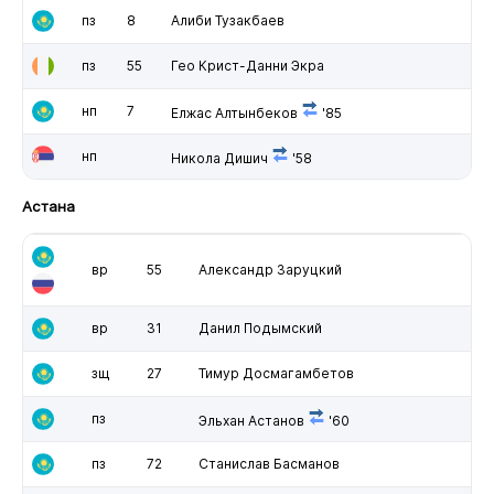
пз
8
Алиби Тузакбаев
пз
55
Гео Крист-Данни Экра
нп
7
Елжас Алтынбеков
'85
нп
Никола Дишич
'58
Астана
вр
55
Александр Заруцкий
вр
31
Данил Подымский
зщ
27
Тимур Досмагамбетов
пз
Эльхан Астанов
'60
пз
72
Станислав Басманов