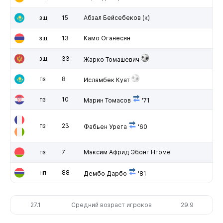
зщ
15
Абзал Бейсебеков
(к)
зщ
13
Камо Оганесян
зщ
33
Жарко Томашевич
пз
8
Исламбек Куат
пз
10
Марин Томасов
'71
пз
23
Фабьен Урега
'60
пз
7
Максим Африд Эбонг Нгоме
нп
88
Дембо Дарбо
'81
27.1
Средний возраст игроков
29.9