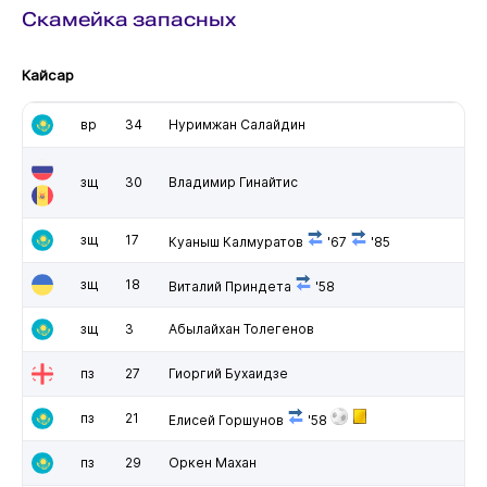
Скамейка запасных
Кайсар
вр
34
Нуримжан Салайдин
зщ
30
Владимир Гинайтис
зщ
17
Куаныш Калмуратов
'67
'85
зщ
18
Виталий Приндета
'58
зщ
3
Абылайхан Толегенов
пз
27
Гиоргий Бухаидзе
пз
21
Елисей Горшунов
'58
пз
29
Оркен Махан