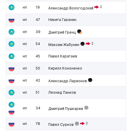
нп
19
2
Александр Вологодский
нп
47
Никита Гаранин
нп
39
Дмитрий Гренц
нп
54
2
Максим Жабунин
нп
45
Павел Каратаев
нп
50
Кирилл Кононенко
нп
42
Александр Ларионов
нп
51
Леонид Панков
нп
34
Дмитрий Пушкарев
нп
78
2
Павел Сурков