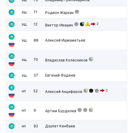
зщ
71
Родион Жарких
зщ
12
2
Виктор Ивашин
зщ
88
Алексей Ишмаметьев
зщ
70
Владислав Колесников
зщ
37
Евгений Фадеев
2
нп
52
Алексей Анциферов
нп
9
Артем Бурделев
нп
92
Даулет Кенбаев