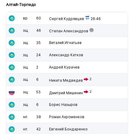
Алтай-Торпедо
вр
60
Сергей Кудрявцев
26:46
зщ
46
Степан Александров
зщ
35
Виталий Игнатьев
зщ
24
Александр Катков
зщ
2
Андрей Курачев
зщ
6
2
Никита Медведев
зщ
53
2
Дмитрий Мишенин
зщ
6
Борис Назыров
нп
38
Роман Ахроменков
нп
42
Евгений Бондаренко