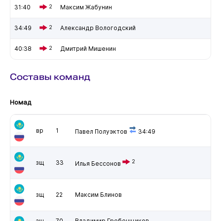
31:40
2
Максим Жабунин
34:49
2
Александр Вологодский
40:38
2
Дмитрий Мишенин
Составы команд
Номад
вр
1
Павел Полуэктов
34:49
2
зщ
33
Илья Бессонов
зщ
22
Максим Блинов
зщ
70
Владимир Гребенщиков