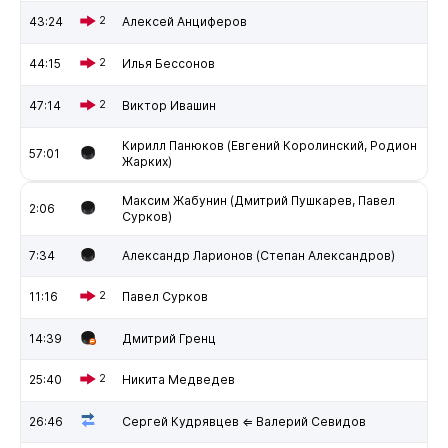
43:24
2
Алексей Анциферов
44:15
2
Илья Бессонов
47:14
2
Виктор Ивашин
Кирилл Панюков (Евгений Королинский, Родион
57:01
Жарких)
Максим Жабунин (Дмитрий Пушкарев, Павел
2:06
Сурков)
7:34
Александр Ларионов (Степан Александров)
11:16
2
Павел Сурков
14:39
Дмитрий Гренц
25:40
2
Никита Медведев
26:46
Сергей Кудрявцев ⇐ Валерий Севидов