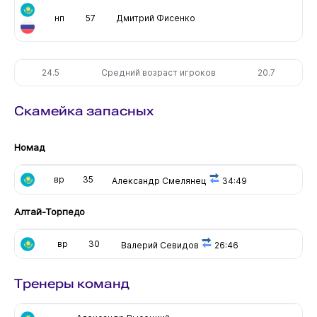
нп
57
Дмитрий Фисенко
24.5
Средний возраст игроков
20.7
Скамейка запасных
Номад
вр
35
Александр Смелянец
34:49
Алтай-Торпедо
вр
30
Валерий Севидов
26:46
Тренеры команд