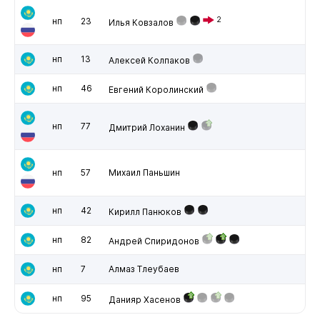
2
нп
23
Илья Ковзалов
нп
13
Алексей Колпаков
нп
46
Евгений Королинский
нп
77
Дмитрий Лоханин
нп
57
Михаил Паньшин
нп
42
Кирилл Панюков
нп
82
Андрей Спиридонов
нп
7
Алмаз Тлеубаев
нп
95
Данияр Хасенов