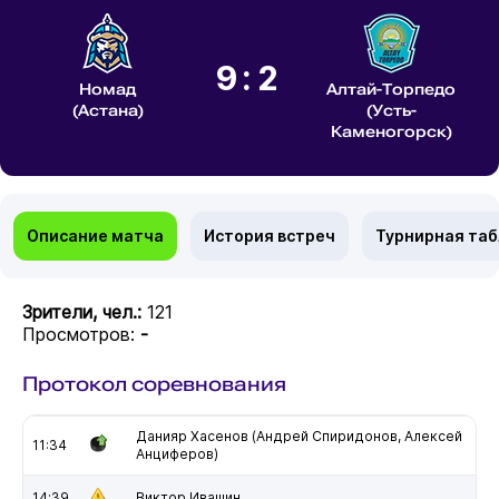
9:2
Номад
Алтай-Торпедо
(Астана)
(Усть-
Каменогорск)
Описание матча
История встреч
Турнирная та
Зрители, чел.:
121
Просмотров:
-
Протокол соревнования
Данияр Хасенов (Андрей Спиридонов, Алексей
11:34
Анциферов)
14:39
Виктор Ивашин