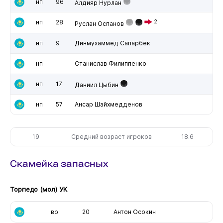
нп
96
Алдияр Нурлан
нп
28
2
Руслан Оспанов
нп
9
Динмухаммед Сапарбек
нп
Станислав Филиппенко
нп
17
Даниил Цыбин
нп
57
Ансар Шайхмедденов
19
Средний возраст игроков
18.6
Скамейка запасных
Торпедо (мол) УК
вр
20
Антон Осокин