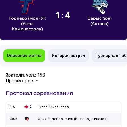
1:4
Торпедо (мол) УК
Барыс (юн)
(Усть-
(Астана)
Каменогорск)
Описание матча
История встреч
Турнирная та
Зрители, чел.:
150
Просмотров:
-
Протокол соревнования
9:15
2
Тигран Кизекпаев
10:05
Эрик Алдабергенов (Иван Подшивалов)