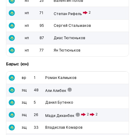
нп
25
Валентин Попов
нп
71
2
Степан Рифель
нп
95
Сергей Стальмаков
нп
87
Диас Тютюньков
нп
77
Ян Тютюньков
Барыс (юн)
вр
1
Роман Калмыков
зщ
48
Али Алибек
зщ
5
Данил Бутенко
зщ
26
2
2
Мади Диханбек
зщ
33
Владислав Комаров