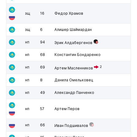
зщ
16
Федор Храмов
зщ
6
Алишер Шаймардан
нп
94
Эрик Алдабергенов
нп
68
Константин Бондаренко
нп
69
2
Артем Масленников
нп
8
Данила Омельковец
нп
49
Александр Панченко
нп
57
Артем Перов
нп
66
Иван Подшивалов