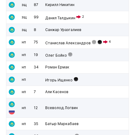
зщ
87
Кирилл Никитин
зщ
99
2
Данил Талдыкин
зщ
8
Санжар Уразгалиев
нп
75
4
Станислав Александров
нп
19
Олег Бойко
нп
34
Роман Ермак
нп
Игорь Ищенко
нп
7
Али Касенов
нп
12
Всеволод Логвин
нп
35
Батыр Маркабаев