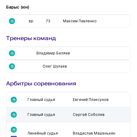
Барыс (юн)
вр
73
Максим Павленко
Тренеры команд
Владимир Беляев
Олег Шулаев
Арбитры соревнования
Главный судья
Евгений Плаксунов
Главный судья
Сергей Соболев
Линейный судья
Владислав Машенькин