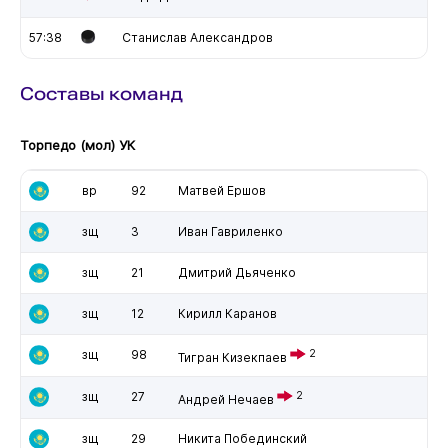
57:38
Станислав Александров
Составы команд
Торпедо (мол) УК
вр
92
Матвей Ершов
зщ
3
Иван Гавриленко
зщ
21
Дмитрий Дьяченко
зщ
12
Кирилл Каранов
зщ
98
2
Тигран Кизекпаев
зщ
27
2
Андрей Нечаев
зщ
29
Никита Побединский