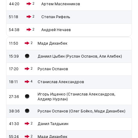
44:20
2
Артем Масленников
51:18
2
Степан Рифель
54:38
2
Андрей Нечаев
11:50
2
Мади Диханбек
15:39
Даниил Цыбин (Руслан Оспанов, Али Алибек)
17:20
2
Руслан Оспанов
18:11
4
Станислав Александров
Игорь Ищенко (Станислав Александров,
27:36
Алдияр Нурлан)
38:36
Руслан Оспанов (Олег Бойко, Мади Диханбек)
41:30
2
Данил Талдыкин
55:24
2
Мади Диханбек