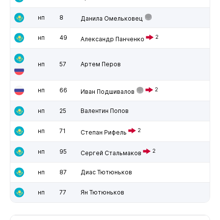
нп
8
Данила Омельковец
нп
49
2
Александр Панченко
нп
57
Артем Перов
нп
66
2
Иван Подшивалов
нп
25
Валентин Попов
нп
71
2
Степан Рифель
нп
95
2
Сергей Стальмаков
нп
87
Диас Тютюньков
нп
77
Ян Тютюньков