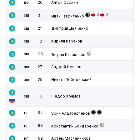
вр
20
Антон Осокин
зщ
3
2
2
Иван Гавриленко
зщ
21
Дмитрий Дьяченко
зщ
12
Кирилл Каранов
зщ
98
Тигран Кизекпаев
зщ
27
Андрей Нечаев
зщ
29
Никита Побединский
зщ
16
Федор Храмов
нп
94
Эрик Алдабергенов
нп
68
Константин Бондаренко
нп
69
Артем Масленников