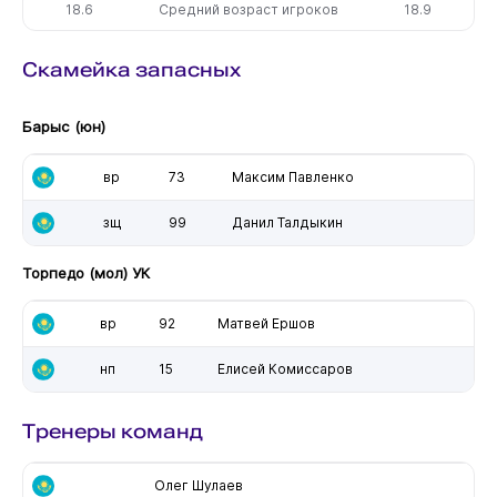
18.6
Средний возраст игроков
18.9
Скамейка запасных
Барыс (юн)
вр
73
Максим Павленко
зщ
99
Данил Талдыкин
Торпедо (мол) УК
вр
92
Матвей Ершов
нп
15
Елисей Комиссаров
Тренеры команд
Олег Шулаев