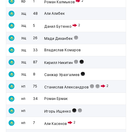
вр
1
2
Роман Калмыков
зщ
48
Али Алибек
зщ
5
2
Данил Бутенко
зщ
26
Мади Диханбек
зщ
33
Владислав Комаров
зщ
87
Кирилл Никитин
зщ
8
Санжар Уразгалиев
нп
75
2
Станислав Александров
нп
34
Роман Ермак
нп
Игорь Ищенко
нп
7
2
Али Касенов