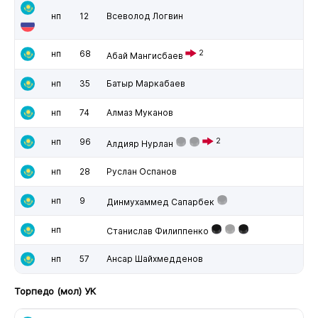
нп
12
Всеволод Логвин
нп
68
2
Абай Мангисбаев
нп
35
Батыр Маркабаев
нп
74
Алмаз Муканов
нп
96
2
Алдияр Нурлан
нп
28
Руслан Оспанов
нп
9
Динмухаммед Сапарбек
нп
Станислав Филиппенко
нп
57
Ансар Шайхмедденов
Торпедо (мол) УК