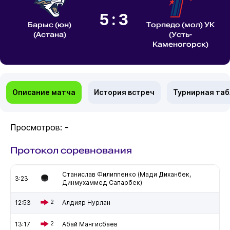
5:3
Барыс (юн)
Торпедо (мол) УК
(Астана)
(Усть-
Каменогорск)
Описание матча
История встреч
Турнирная та
Просмотров:
-
Протокол соревнования
Станислав Филиппенко (Мади Диханбек,
3:23
Динмухаммед Сапарбек)
12:53
2
Алдияр Нурлан
13:17
2
Абай Мангисбаев