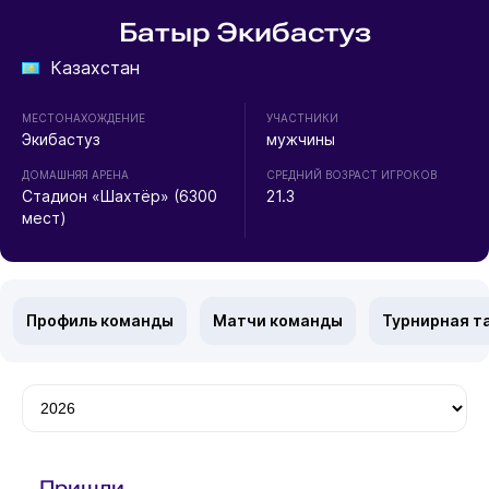
Батыр Экибастуз
Казахстан
МЕСТОНАХОЖДЕНИЕ
УЧАСТНИКИ
Экибастуз
мужчины
ДОМАШНЯЯ АРЕНА
СРЕДНИЙ ВОЗРАСТ ИГРОКОВ
Стадион «Шахтёр» (6300
21.3
мест)
Профиль команды
Матчи команды
Турнирная т
Пришли