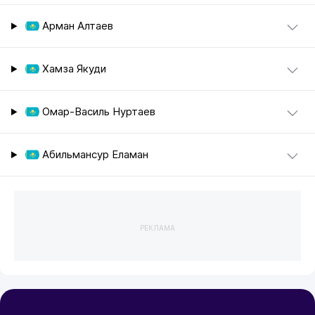
Арман Алтаев
Хамза Якуди
Омар-Василь Нуртаев
Абильмансур Еламан
РЕКЛАМА