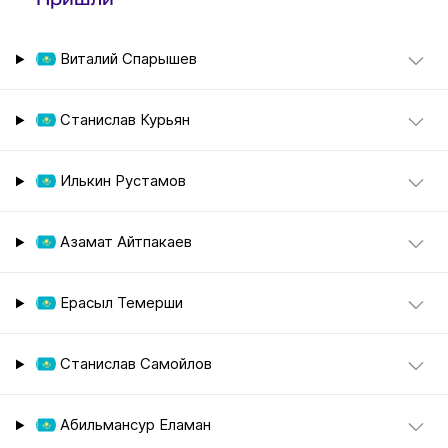
Виталий Спарышев
Станислав Курьян
Илькин Рустамов
Азамат Айтпакаев
Ерасыл Темерши
Станислав Самойлов
Абильмансур Еламан