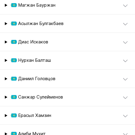
Магжан Бауржан
Асылжан Булгакбаев
Диас Искаков
Нурхан Балташ
Даниил Головцов
Санжар Сулейменов
Ерасыл Хамзин
Алиби Мухит