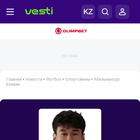
РЕКЛАМА
Главная
•
Новости
•
Футбол
•
Спортсмены
•
Абильмансур
Еламан