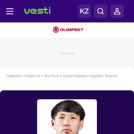
РЕКЛАМА
Главная
•
Новости
•
Футбол
•
Спортсмены
•
Адилет Усенов