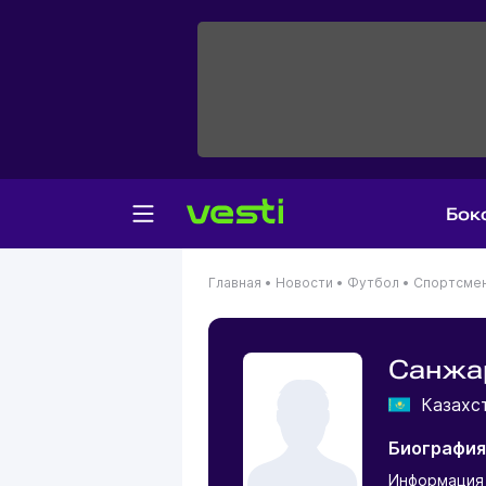
Бок
Главная
•
Новости
•
Футбол
•
Спортсме
Санжа
Казахс
Биография
Информация