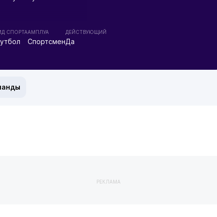
ИД СПОРТА
АМПЛУА
ДЕЙСТВУЮЩИЙ
утбол
Спортсмен
Да
манды
РЕКЛАМА