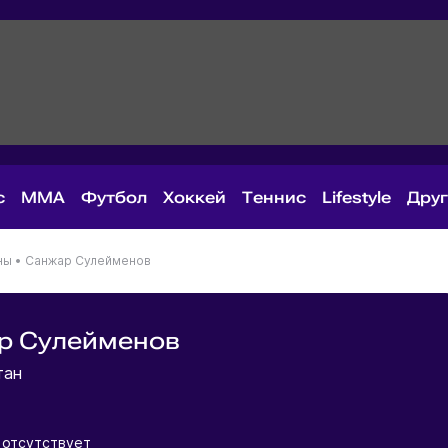
с
MMA
Футбол
Хоккей
Теннис
Lifestyle
Дру
ны
•
Санжар Сулейменов
р Сулейменов
тан
 отсутствует