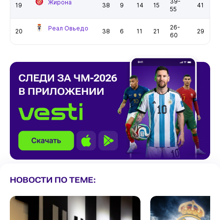
39-
Жирона
19
38
9
14
15
41
55
26-
Реал Овьедо
20
38
6
11
21
29
60
НОВОСТИ ПО ТЕМЕ: