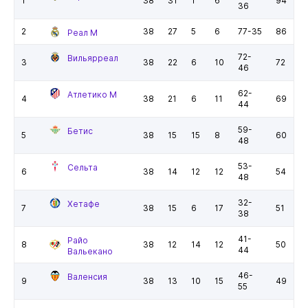
1
38
31
1
6
94
36
2
38
27
5
6
77-35
86
Реал М
72-
Вильярреал
3
38
22
6
10
72
46
62-
Атлетико М
4
38
21
6
11
69
44
59-
Бетис
5
38
15
15
8
60
48
53-
Сельта
6
38
14
12
12
54
48
32-
Хетафе
7
38
15
6
17
51
38
41-
Райо
8
38
12
14
12
50
44
Вальекано
46-
Валенсия
9
38
13
10
15
49
55