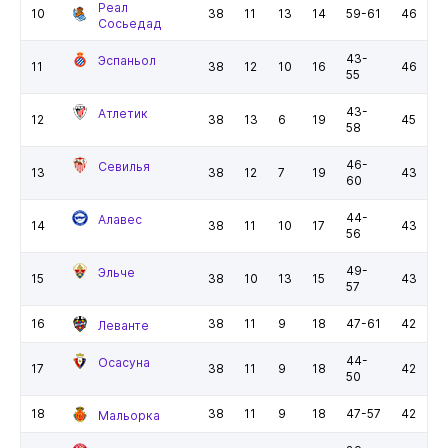
Реал
10
38
11
13
14
59-61
46
Сосьедад
43-
Эспаньол
11
38
12
10
16
46
55
43-
Атлетик
12
38
13
6
19
45
58
46-
Севилья
13
38
12
7
19
43
60
44-
Алавес
14
38
11
10
17
43
56
49-
Эльче
15
38
10
13
15
43
57
16
38
11
9
18
47-61
42
Леванте
44-
Осасуна
17
38
11
9
18
42
50
18
38
11
9
18
47-57
42
Мальорка