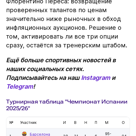
Флорентино Переса: возвращение
проверенных талантов по ценам
значительно ниже рыночных в обход
инфляционных аукционов. Решение о
том, активировать ли все три опции
сразу, остаётся за тренерским штабом.
Ещё больше спортивных новостей в
наших социальных сетях.
Подписывайтесь на наш
Instagram
и
Telegram
!
Турнирная таблица "Чемпионат Испании
2025/26"
№
Участник
И
В
Н
П
М
О
95-
Барселона