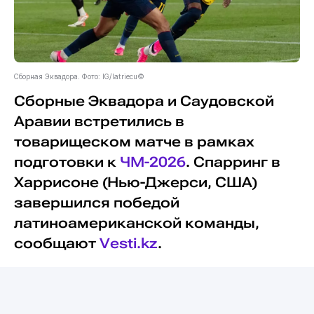
Сборная Эквадора. Фото: IG/latriecu©
Сборные Эквадора и Саудовской
Аравии встретились в
товарищеском матче в рамках
подготовки к
ЧМ-2026
. Спарринг в
Харрисоне (Нью-Джерси, США)
завершился победой
латиноамериканской команды,
сообщают
Vesti.kz
.
На 35-й минуте встречи эквадорцев
вывел вперёд гол
Джексона Поросо
, а
на 51-й преимущество удвоил
Антони