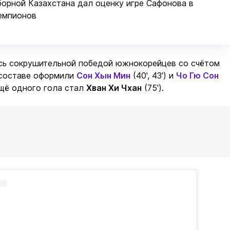
борной Казахстана дал оценку игре Сафонова в
емпионов
сь сокрушительной победой южнокорейцев со счётом
 составе оформили
Сон Хын Мин
(40', 43') и
Чо Гю Сон
 ещё одного гола стал
Хван Хи Чхан
(75').