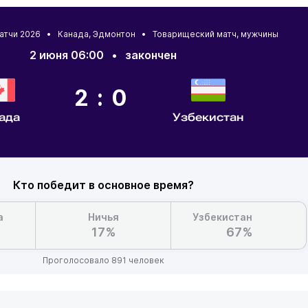
матчи 2026 •
Канада
,
Эдмонтон
• Товарищеский матч, мужчины
2 июня 06:00
•
закончен
2:0
ада
Узбекистан
Кто победит в основное время?
а
Ничья
Узбекистан
17%
67%
Проголосовало 891 человек