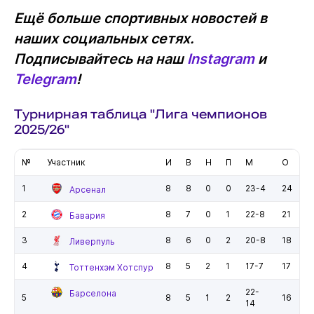
Ещё больше спортивных новостей в
наших социальных сетях.
Подписывайтесь на наш
Instagram
и
Telegram
!
Турнирная таблица "Лига чемпионов
2025/26"
№
Участник
И
В
Н
П
М
О
1
8
8
0
0
23-4
24
Арсенал
2
8
7
0
1
22-8
21
Бавария
3
8
6
0
2
20-8
18
Ливерпуль
4
8
5
2
1
17-7
17
Тоттенхэм Хотспур
22-
Барселона
5
8
5
1
2
16
14