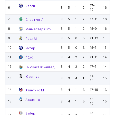
17-
Челси
6
8
5
1
2
16
10
7
8
5
1
2
17-11
16
Спортинг Л
8
8
5
1
2
15-9
16
Манчестер Сити
9
8
5
0
3
21-12
15
Реал М
10
8
5
0
3
15-7
15
Интер
11
8
4
2
2
21-11
14
ПСЖ
12
8
4
2
2
17-7
14
Ньюкасл Юнайтед
14-
Ювентус
13
8
3
4
1
13
10
14
8
4
1
3
17-15
13
Атлетико М
10-
Аталанта
15
8
4
1
3
13
10
13-
Байер
16
8
3
3
2
12