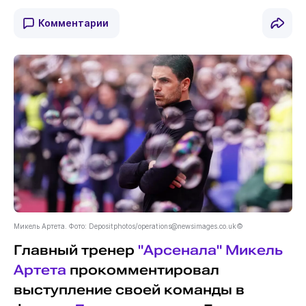
Комментарии
Микель Артета. Фото: Depositphotos/
operations@newsimages.co.uk
©
Главный тренер
"Арсенала"
Микель
Артета
прокомментировал
выступление своей команды в