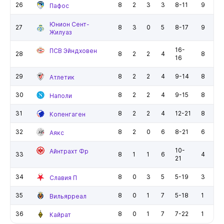
26
8
2
3
3
8-11
9
Пафос
Юнион Сент-
27
8
3
0
5
8-17
9
Жилуаз
16-
ПСВ Эйндховен
28
8
2
2
4
8
16
29
8
2
2
4
9-14
8
Атлетик
30
8
2
2
4
9-15
8
Наполи
31
8
2
2
4
12-21
8
Копенгаген
32
8
2
0
6
8-21
6
Аякс
10-
Айнтрахт Фр
33
8
1
1
6
4
21
34
8
0
3
5
5-19
3
Славия П
35
8
0
1
7
5-18
1
Вильярреал
36
8
0
1
7
7-22
1
Кайрат