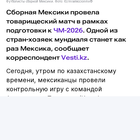
Футболисты сборной Мексики. Фото: IG/miseleccionmx©
Сборная Мексики провела
товарищеский матч в рамках
подготовки к
ЧМ-2026
. Одной из
стран-хозяек мундиаля станет как
раз Мексика, сообщает
корреспондент
Vesti.kz
.
Сегодня, утром по казахстанскому
времени, мексиканцы провели
контрольную игру с командой
Австралии в Пасадене (Калифорния,
США). В этой встрече всё решил один
гол - на 28-й минуте отличился
Йохан
Васкес
.