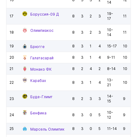
14
19-
Боруссия-09 Д
17
8
3
2
3
11
17
10-
Олимпиакос
18
8
3
2
3
11
14
19
8
3
1
4
15-17
10
Брюгге
20
8
3
1
4
9-11
10
Галатасарай
21
8
2
4
2
8-14
10
Монако ФК
13-
Карабах
22
8
3
1
4
10
21
14-
Буде-Глимт
23
8
2
3
3
9
15
10-
Бенфика
24
8
3
0
5
9
12
25
8
3
0
5
11-14
9
Марсель Олимпик