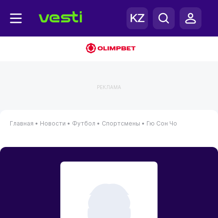
РЕКЛАМА
Главная
•
Новости
•
Футбол
•
Спортсмены
•
Гю Сон Чо