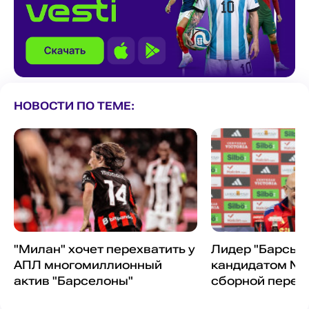
НОВОСТИ ПО ТЕМЕ:
"Милан" хочет перехватить у
Лидер "Барсы" 
АПЛ многомиллионный
кандидатом №1
актив "Барселоны"
сборной перед