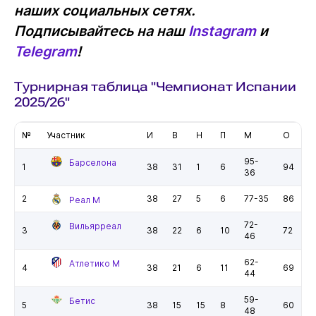
наших социальных сетях.
Подписывайтесь на наш
Instagram
и
Telegram
!
Турнирная таблица "Чемпионат Испании
2025/26"
№
Участник
И
В
Н
П
М
О
95-
Барселона
1
38
31
1
6
94
36
2
38
27
5
6
77-35
86
Реал М
72-
Вильярреал
3
38
22
6
10
72
46
62-
Атлетико М
4
38
21
6
11
69
44
59-
Бетис
5
38
15
15
8
60
48