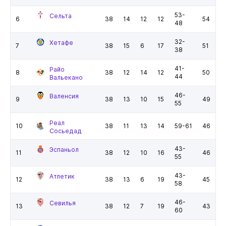
53-
Сельта
6
38
14
12
12
54
48
32-
Хетафе
7
38
15
6
17
51
38
41-
Райо
8
38
12
14
12
50
44
Вальекано
46-
Валенсия
9
38
13
10
15
49
55
Реал
10
38
11
13
14
59-61
46
Сосьедад
43-
Эспаньол
11
38
12
10
16
46
55
43-
Атлетик
12
38
13
6
19
45
58
46-
Севилья
13
38
12
7
19
43
60