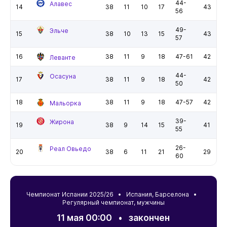
44-
Алавес
14
38
11
10
17
43
56
49-
Эльче
15
38
10
13
15
43
57
16
38
11
9
18
47-61
42
Леванте
44-
Осасуна
17
38
11
9
18
42
50
18
38
11
9
18
47-57
42
Мальорка
39-
Жирона
19
38
9
14
15
41
55
26-
Реал Овьедо
20
38
6
11
21
29
60
Чемпионат Испании 2025/26 •
Испания
,
Барселона
•
Регулярный чемпионат, мужчины
11 мая 00:00
•
закончен