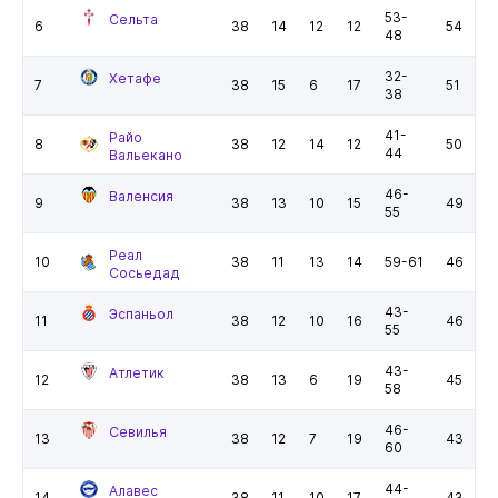
53-
Сельта
6
38
14
12
12
54
48
32-
Хетафе
7
38
15
6
17
51
38
41-
Райо
8
38
12
14
12
50
44
Вальекано
46-
Валенсия
9
38
13
10
15
49
55
Реал
10
38
11
13
14
59-61
46
Сосьедад
43-
Эспаньол
11
38
12
10
16
46
55
43-
Атлетик
12
38
13
6
19
45
58
46-
Севилья
13
38
12
7
19
43
60
44-
Алавес
14
38
11
10
17
43