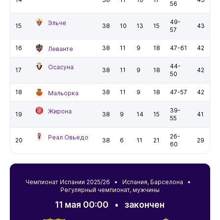
56
49-
Эльче
15
38
10
13
15
43
57
16
38
11
9
18
47-61
42
Леванте
44-
Осасуна
17
38
11
9
18
42
50
18
38
11
9
18
47-57
42
Мальорка
39-
Жирона
19
38
9
14
15
41
55
26-
Реал Овьедо
20
38
6
11
21
29
60
Чемпионат Испании 2025/26 •
Испания
,
Барселона
•
Регулярный чемпионат, мужчины
11 мая 00:00
•
закончен