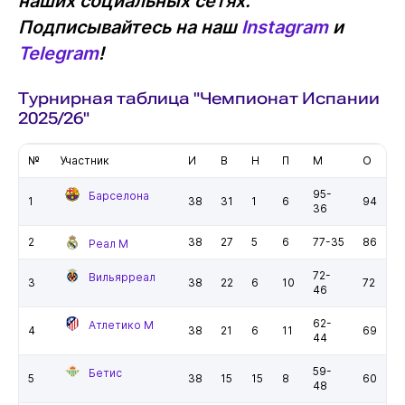
наших социальных сетях.
Подписывайтесь на наш
Instagram
и
Telegram
!
Турнирная таблица "Чемпионат Испании
2025/26"
№
Участник
И
В
Н
П
М
О
95-
Барселона
1
38
31
1
6
94
36
2
38
27
5
6
77-35
86
Реал М
72-
Вильярреал
3
38
22
6
10
72
46
62-
Атлетико М
4
38
21
6
11
69
44
59-
Бетис
5
38
15
15
8
60
48