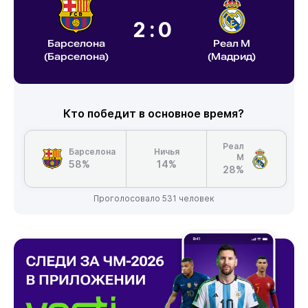
2:0
Барселона
Реал М
(Барселона)
(Мадрид)
Кто победит в основное время?
Реал
Барселона
Ничья
М
58%
14%
28%
Проголосовало 531 человек