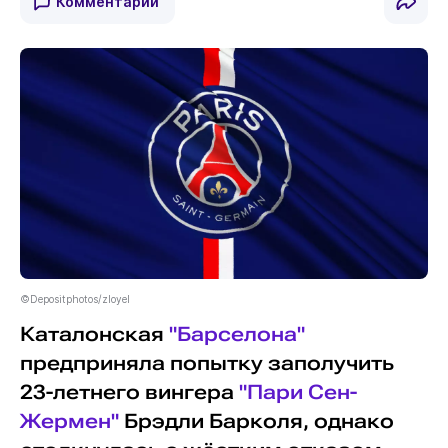
Комментарии
©Depositphotos/zloyel
Каталонская
"Барселона"
предприняла попытку заполучить
23-летнего вингера
"Пари Сен-
Жермен"
Брэдли Барколя, однако