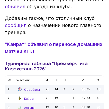
объявил
об уходе из клуба.
Добавим также, что столичный клуб
сообщил
о назначении нового главного
тренера.
"Кайрат" объявил о переносе домашних
матчей КПЛ
Турнирная таблица "Премьер-Лига
Казахстана 2026"
№
Участник
И
В
Н
П
М
О
1
20
14
4
2
36-15
46
Ордабасы
2
20
13
6
1
39-14
45
Кайрат
3
19
10
5
4
31-20
35
Астана