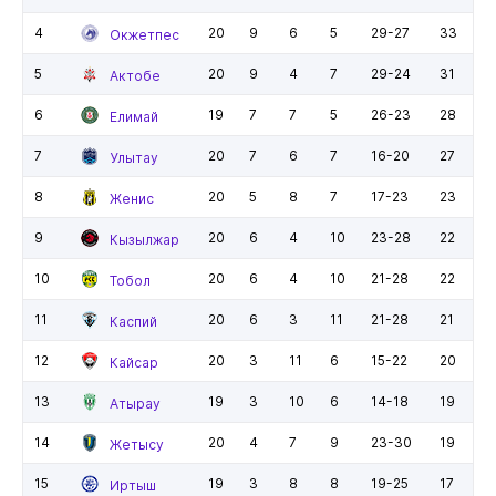
4
20
9
6
5
29-27
33
Окжетпес
5
20
9
4
7
29-24
31
Актобе
6
19
7
7
5
26-23
28
Елимай
7
20
7
6
7
16-20
27
Улытау
8
20
5
8
7
17-23
23
Женис
9
20
6
4
10
23-28
22
Кызылжар
10
20
6
4
10
21-28
22
Тобол
11
20
6
3
11
21-28
21
Каспий
12
20
3
11
6
15-22
20
Кайсар
13
19
3
10
6
14-18
19
Атырау
14
20
4
7
9
23-30
19
Жетысу
15
19
3
8
8
19-25
17
Иртыш