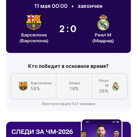
11 мая 00:00
•
закончен
2:0
Барселона
Реал М
(Барселона)
(Мадрид)
Кто победит в основное время?
Реал
Барселона
Ничья
М
58%
14%
28%
Проголосовало 531 человек