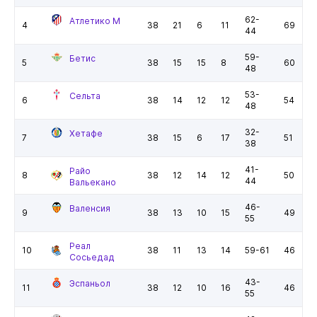
62-
Атлетико М
4
38
21
6
11
69
44
59-
Бетис
5
38
15
15
8
60
48
53-
Сельта
6
38
14
12
12
54
48
32-
Хетафе
7
38
15
6
17
51
38
41-
Райо
8
38
12
14
12
50
44
Вальекано
46-
Валенсия
9
38
13
10
15
49
55
Реал
10
38
11
13
14
59-61
46
Сосьедад
43-
Эспаньол
11
38
12
10
16
46
55