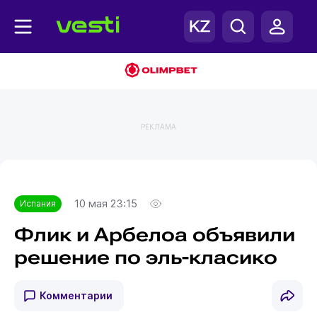
РЕКЛАМА
Главная
Испания
10 мая 23:15
Испания
Флик и Арбелоа объявили
решение по эль-класико
Комментарии