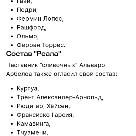
Гави,
Педри,
Фермин Лопес,
Рашфорд,
Ольмо,
Ферран Торрес.
Состав "Реала"
Наставник "сливочных" Альваро
Арбелоа также огласил свой состав:
Куртуа,
Трент Александер-Арнольд,
Рюдигер, Хёйсен,
Франсиско Гарсия,
Камавинга,
Тчуамени,