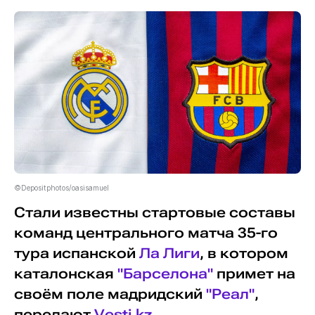
©Depositphotos/oasisamuel
Стали известны стартовые составы
команд центрального матча 35-го
тура испанской
Ла Лиги
, в котором
каталонская
"Барселона"
примет на
своём поле мадридский
"Реал"
,
передают
Vesti.kz
.