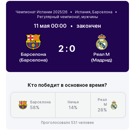
Чемпионат Испании 2025/26 •
Испания
,
Барселона
•
Регулярный чемпионат, мужчины
11 мая 00:00
•
закончен
2:0
Барселона
Реал М
(Барселона)
(Мадрид)
Кто победит в основное время?
Реал
Барселона
Ничья
М
58%
14%
28%
Проголосовало 531 человек