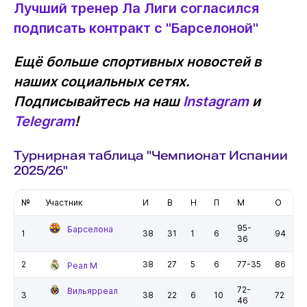
Лучший тренер Ла Лиги согласился
подписать контракт с "Барселоной"
Ещё больше спортивных новостей в
наших социальных сетях.
Подписывайтесь на наш
Instagram
и
Telegram
!
Турнирная таблица "Чемпионат Испании
2025/26"
№
Участник
И
В
Н
П
М
О
95-
Барселона
1
38
31
1
6
94
36
2
38
27
5
6
77-35
86
Реал М
72-
Вильярреал
3
38
22
6
10
72
46