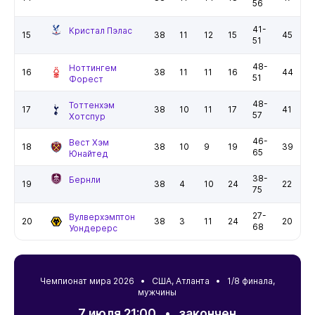
56
41-
Кристал Пэлас
15
38
11
12
15
45
51
48-
Ноттингем
16
38
11
11
16
44
51
Форест
48-
Тоттенхэм
17
38
10
11
17
41
57
Хотспур
46-
Вест Хэм
18
38
10
9
19
39
65
Юнайтед
38-
Бернли
19
38
4
10
24
22
75
27-
Вулверхэмптон
20
38
3
11
24
20
68
Уондерерс
Чемпионат мира 2026 •
США
,
Атланта
• 1/8 финала,
мужчины
7 июля 21:00
•
закончен