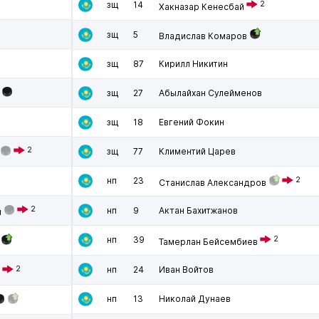
зщ
14
2
Хакназар Кенесбай
зщ
5
Владислав Комаров
зщ
87
Кирилл Никитин
зщ
27
Абылайхан Сулейменов
зщ
18
Евгений Фокин
2
зщ
77
Климентий Царев
нп
23
2
Станислав Александров
2
нп
9
Актан Бахитжанов
ч
нп
39
2
Тамерлан Бейсембиев
2
нп
24
Иван Войтов
нп
13
Николай Дунаев