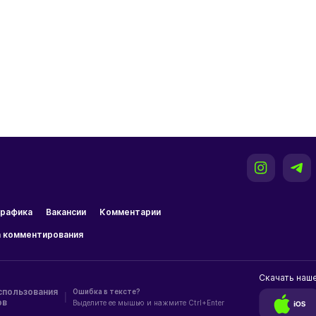
рафика
Вакансии
Комментарии
 комментирования
Скачать наш
спользования
Ошибка в тексте?
|
ов
Выделите ее мышью и нажмите Ctrl+Enter