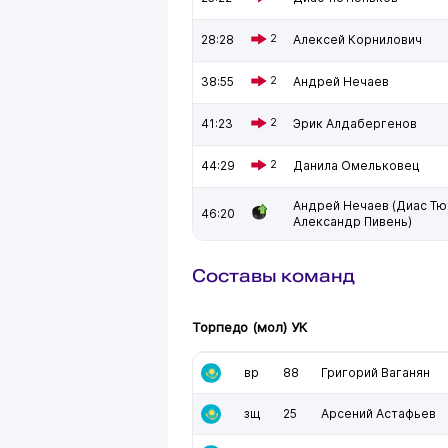
28:28
2
Алексей Корнилович
38:55
2
Андрей Нечаев
41:23
2
Эрик Алдабергенов
44:29
2
Данила Омельковец
Андрей Нечаев (Диас Тю
46:20
Александр Пивень)
Составы команд
Торпедо (мол) УК
вр
88
Григорий Ваганян
зщ
25
Арсений Астафьев