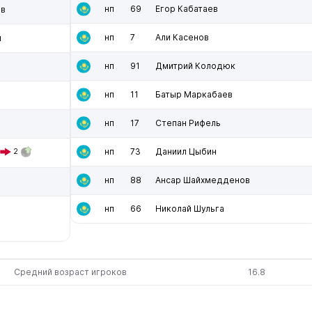
нп
69
Егор Кабатаев
ов
нп
7
Али Касенов
й
нп
91
Дмитрий Колодюк
нп
11
Батыр Маркабаев
нп
17
Степан Рифель
нп
73
Даниил Цыбин
2
нп
88
Ансар Шайхмедденов
нп
66
Николай Шульга
Средний возраст игроков
16.8