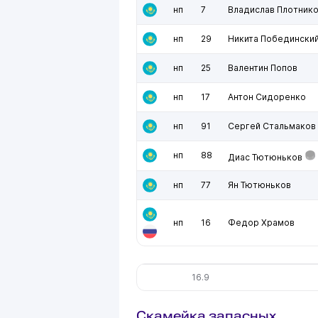
нп
7
Владислав Плотник
нп
29
Никита Победински
нп
25
Валентин Попов
нп
17
Антон Сидоренко
нп
91
Сергей Стальмаков
нп
88
Диас Тютюньков
нп
77
Ян Тютюньков
нп
16
Федор Храмов
16.9
Скамейка запасных