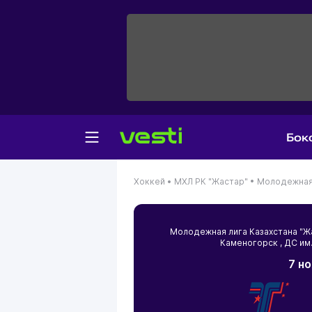
Бок
Хоккей •
МХЛ РК "Жастар" •
Молодежная 
Молодежная лига Казахстана "
Каменогорск
, ДС им
7 н