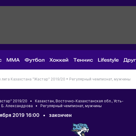
с
MMA
Футбол
Хоккей
Теннис
Lifestyle
Дру
лига Казахстана "Жастар" 2019/20 •
Регулярный чемпионат, мужчины
Жастар" 2019/20 •
Казахстан
,
Восточно-Казахстанская обл.
,
Усть-
. Б. Александрова • Регулярный чемпионат, мужчины
оября 2019 16:00
•
закончен