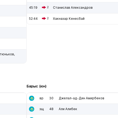
45:19
2
Станислав Александров
52:44
2
Хакназар Кенесбай
тюньков,
Барыс (юн)
вр
30
Джелал-ад-Дин Амирбеков
зщ
48
Али Алибек