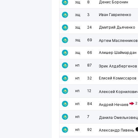
зщ
8
Денис Боронин
зщ
3
Иван Гавриленко
зщ
24
Дмитрий Дьяченко
зщ
69
Артем Масленников
зщ
66
Алишер Шаймардан
нп
87
Эрик Алдабергенов
нп
32
Елисей Комиссаров
нп
12
Алексей Корнилови
нп
84
2
Андрей Нечаев
нп
7
Данила Омельковец
нп
92
Александр Пивень