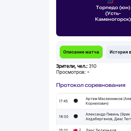
Торпедо (юн)
(Усть-
Каменогорск)
Описание матча
История 
Зрители, чел.:
310
Просмотров:
-
Протокол соревнования
Артем Масленников (Ал
17:45
Корнилович)
Александр Пивень (Эрик
18:30
Алдабергенов, Диас Тю
25:22
2
Диас Тютюньков