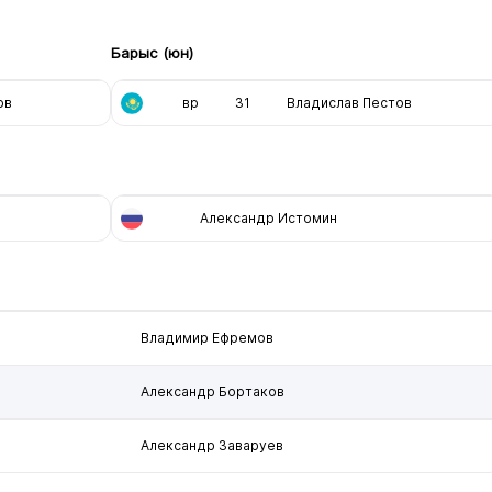
Барыс (юн)
ов
вр
31
Владислав Пестов
Александр Истомин
Владимир Ефремов
Александр Бортаков
Александр Заваруев