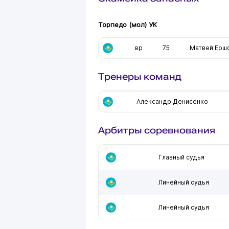
Торпедо (мол) УК
вр
75
Матвей Ерш
Тренеры команд
Александр Денисенко
Арбитры соревнования
Главный судья
Линейный судья
Линейный судья