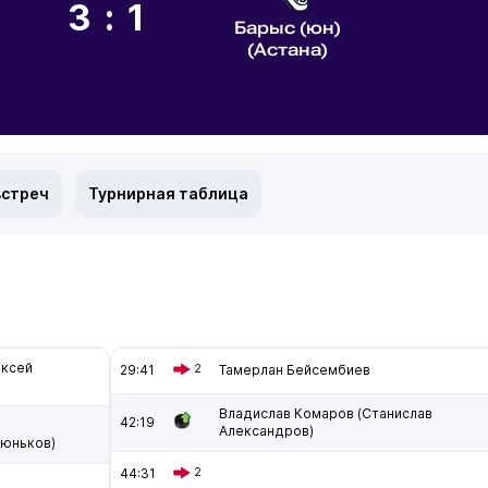
3:1
Барыс (юн)
(Астана)
встреч
Турнирная таблица
ексей
29:41
2
Тамерлан Бейсембиев
Владислав Комаров (Станислав
42:19
Александров)
тюньков)
44:31
2