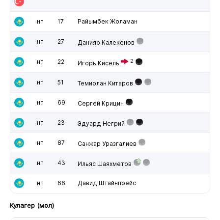
нп
17
Райымбек Жоламан
нп
27
Данияр Калекенов
нп
22
2
Игорь Кисель
нп
51
Темирлан Китаров
нп
69
Сергей Крицин
нп
23
Эдуард Негрий
нп
87
Санжар Уразгалиев
нп
43
Ильяс Шаяхметов
нп
66
Давид Штайнпрейс
Кулагер (мол)