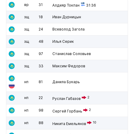
вр
31
Алдияр Токпан
31:36
зщ
18
Иван Дурницын
зщ
24
Всеволод Загола
зщ
48
Илья Серик
зщ
97
Станислав Соловьев
зщ
33
Максим Федоров
нп
81
Данила Букарь
нп
22
2
Руслан Габазов
нп
98
2
Сергей Горбань
нп
88
10
Никита Емельянов