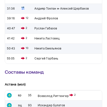
31:36
Алдияр Токпан ⇐ Алексей Щербаков
39:16
12
Андрей Фролов
40:47
2
Руслан Габазов
41:42
2
Никита Ластовец
50:43
10
Никита Емельянов
55:05
2
Сергей Горбань
Составы команд
Астана (мол)
вр
35
2
Всеволод Риттенгер
зщ
93
Искандер Булатов