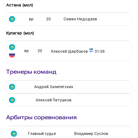
Астана (мол)
вр
20
Семен Недодаев
Кулагер (мол)
вр
20
Алексей Щербаков
31:36
Тренеры команд
Андрей Залипятских
Алексей Петушков
Арбитры соревнования
Главный судья
Владимир Суслов