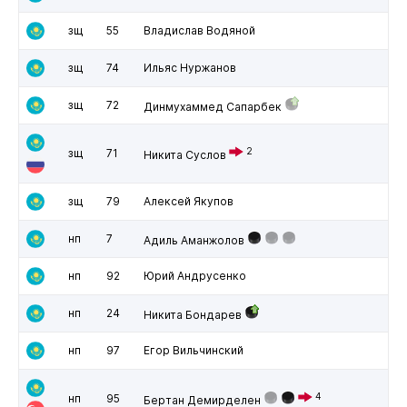
зщ
55
Владислав Водяной
зщ
74
Ильяс Нуржанов
зщ
72
Динмухаммед Сапарбек
2
зщ
71
Никита Суслов
зщ
79
Алексей Якупов
нп
7
Адиль Аманжолов
нп
92
Юрий Андрусенко
нп
24
Никита Бондарев
нп
97
Егор Вильчинский
4
нп
95
Бертан Демирделен