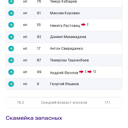
нп
76
Тимур Кабашев
нп
91
Максим Коровин
нп
55
2
Никита Ластовец
нп
92
Даниил Махамадеев
нп
17
Антон Свириденко
нп
87
Темирлан Ташкенбаев
нп
99
2
12
Андрей Фролов
нп
9
Георгий Ялымов
16.2
Средний возраст игроков
17.1
Скамейка запасных