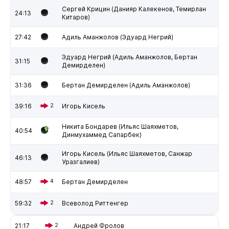
Сергей Крицин (Данияр Калекенов, Темирлан
24:13
Китаров)
27:42
Адиль Аманжолов (Эдуард Негрий)
Эдуард Негрий (Адиль Аманжолов, Бертан
31:15
Демирделен)
31:36
Бертан Демирделен (Адиль Аманжолов)
39:16
2
Игорь Кисель
Никита Бондарев (Ильяс Шаяхметов,
40:54
Динмухаммед Сапарбек)
Игорь Кисель (Ильяс Шаяхметов, Санжар
46:13
Уразгалиев)
48:57
4
Бертан Демирделен
59:32
2
Всеволод Риттенгер
21:17
2
Андрей Фролов