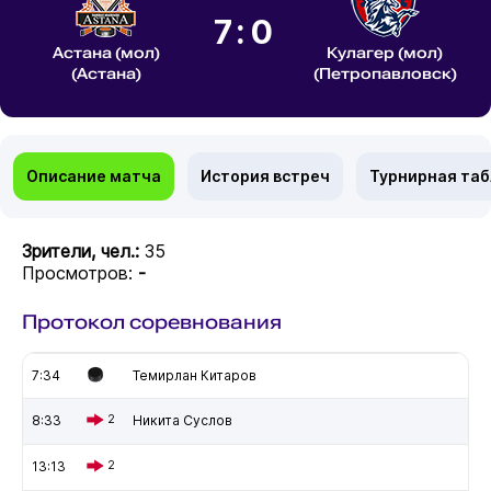
7:0
Астана (мол)
Кулагер (мол)
(Астана)
(Петропавловск)
Описание матча
История встреч
Турнирная та
Зрители, чел.:
35
Просмотров:
-
Протокол соревнования
7:34
Темирлан Китаров
8:33
2
Никита Суслов
13:13
2