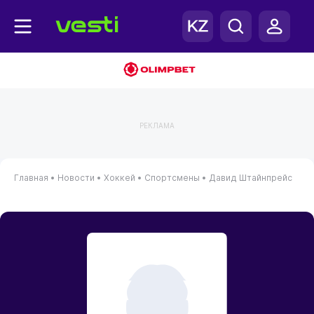
РЕКЛАМА
Главная
•
Новости
•
Хоккей
•
Спортсмены
•
Давид Штайнпрейс