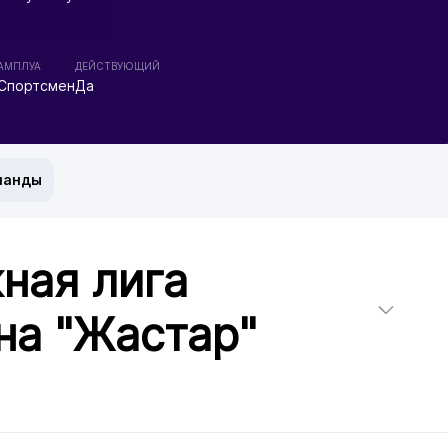
АМПЛУА
ДЕЙСТВУЮЩИЙ
Спортсмен
Да
манды
ная лига
на "Жастар"