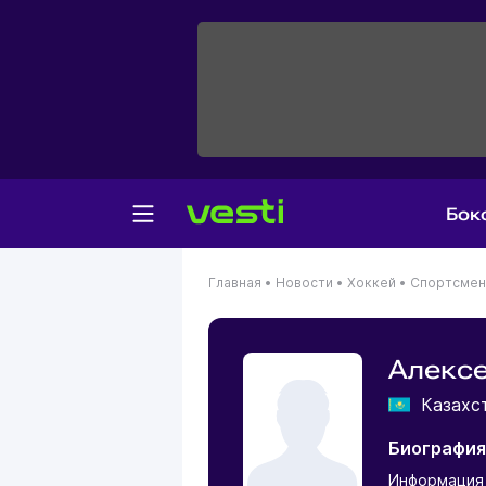
Бок
Главная
•
Новости
•
Хоккей
•
Спортсме
Алексе
Казахс
Биография
Информация