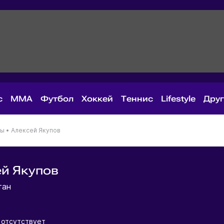
с
MMA
Футбол
Хоккей
Теннис
Lifestyle
Дру
ны
•
Алексей Якупов
й Якупов
тан
 отсутствует