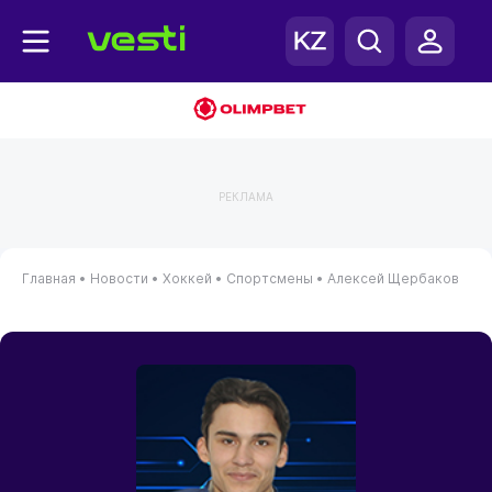
РЕКЛАМА
Главная
•
Новости
•
Хоккей
•
Спортсмены
•
Алексей Щербаков