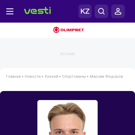
РЕКЛАМА
Главная
•
Новости
•
Хоккей
•
Спортсмены
•
Максим Федоров