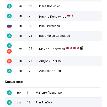
нп
10
Илья Потырко
нп
73
2
Никита Почекутов
нп
18
Иван Ремезов
нп
21
Владислав Савельев
2
2
нп
23
Мамед Сейфулов
нп
77
Андрей Тришкин
нп
70
Александр Тян
Барыс (юн)
вр
1
Максим Павленко
зщ
48
Али Алибек