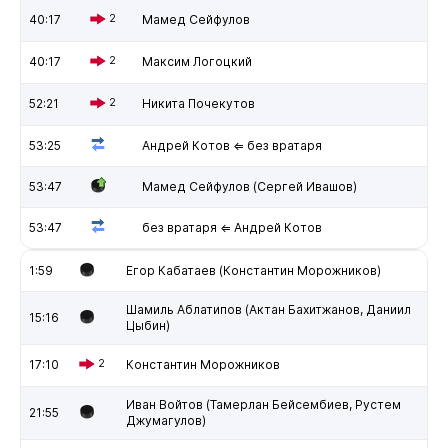
40:17
2
Мамед Сейфулов
40:17
2
Максим Логоцкий
52:21
2
Никита Почекутов
53:25
Андрей Котов ⇐ без вратаря
53:47
Мамед Сейфулов (Сергей Ивашов)
53:47
без вратаря ⇐ Андрей Котов
1:59
Егор Кабатаев (Константин Морожников)
Шамиль Аблатипов (Актан Бахитжанов, Даниил
15:16
Цыбин)
17:10
2
Константин Морожников
Иван Войтов (Тамерлан Бейсембиев, Рустем
21:55
Джумагулов)