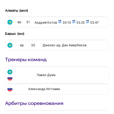
Алматы (мол)
вр
31
Андрей Котов
30:10
53:25
53:47
Барыс (юн)
вр
30
Джелал-ад-Дин Амирбеков
Тренеры команд
Павел Дума
Александр Истомин
Арбитры соревнования