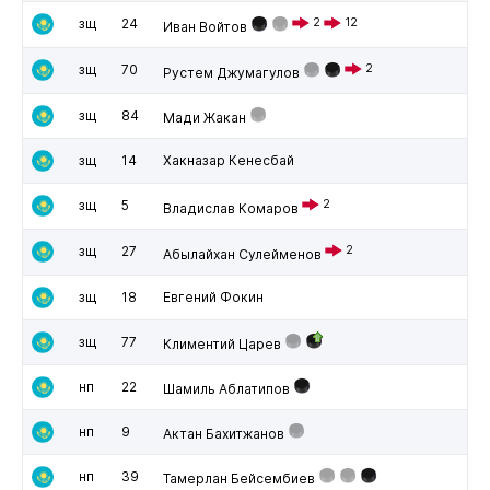
зщ
24
2
12
Иван Войтов
зщ
70
2
Рустем Джумагулов
зщ
84
Мади Жакан
зщ
14
Хакназар Кенесбай
зщ
5
2
Владислав Комаров
зщ
27
2
Абылайхан Сулейменов
зщ
18
Евгений Фокин
зщ
77
Климентий Царев
нп
22
Шамиль Аблатипов
нп
9
Актан Бахитжанов
нп
39
Тамерлан Бейсембиев