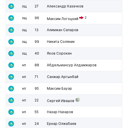
зщ
27
Александр Казачков
зщ
96
2
Максим Логоцкий
зщ
13
Алимжан Сапаров
зщ
99
Никита Соляник
зщ
40
Яков Сорокин
нп
88
Абдельмансур Алдамжаров
нп
71
Санжар Аргынбай
нп
95
Максим Бауэр
нп
22
Сергей Ивашов
нп
55
Назар Назаров
нп
24
Ернар Олжабаев