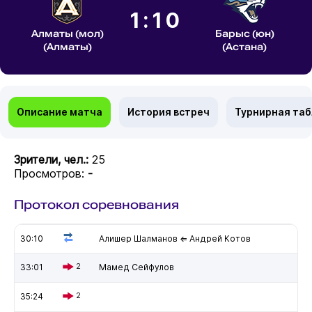
1:10
Алматы (мол)
Барыс (юн)
(Алматы)
(Астана)
Описание матча
История встреч
Турнирная та
Зрители, чел.:
25
Просмотров:
-
Протокол соревнования
30:10
Алишер Шалманов ⇐ Андрей Котов
33:01
2
Мамед Сейфулов
35:24
2