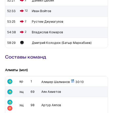
52:21
Даниил Цыбин
52:33
12
Иван Войтов
53:25
2
Рустем Джумагулов
54:38
2
Владислав Комаров
58:29
Дмитрий Колодюк (Батыр Маркабаев)
Составы команд
Алматы (мол)
вр
1
Алишер Шалманов
30:10
зщ
69
Аян Ахметов
зщ
98
Артур Аяпов