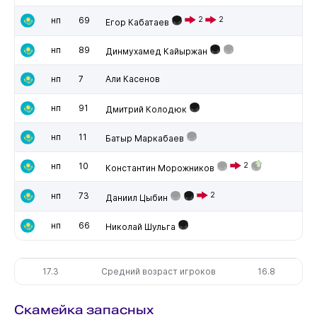
нп
69
2
2
Егор Кабатаев
нп
89
Динмухамед Кайыржан
нп
7
Али Касенов
нп
91
Дмитрий Колодюк
нп
11
Батыр Маркабаев
нп
10
2
Константин Морожников
нп
73
2
Даниил Цыбин
нп
66
Николай Шульга
17.3
Средний возраст игроков
16.8
Скамейка запасных