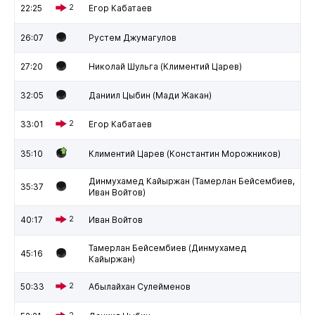
22:25
2
Егор Кабатаев
26:07
Рустем Джумагулов
27:20
Николай Шульга (Климентий Царев)
32:05
Даниил Цыбин (Мади Жакан)
33:01
2
Егор Кабатаев
35:10
Климентий Царев (Константин Морожников)
Динмухамед Кайыржан (Тамерлан Бейсембиев,
35:37
Иван Войтов)
40:17
2
Иван Войтов
Тамерлан Бейсембиев (Динмухамед
45:16
Кайыржан)
50:33
2
Абылайхан Сулейменов
2