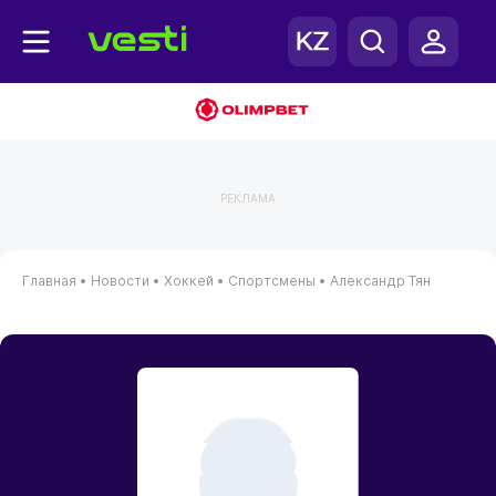
РЕКЛАМА
Главная
•
Новости
•
Хоккей
•
Спортсмены
•
Александр Тян