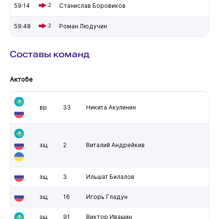
59:14
2
Станислав Боровиков
59:48
2
Роман Людучин
Составы команд
Актобе
вр
33
Никита Акулинин
зщ
2
Виталий Андрейкив
зщ
3
Ильшат Билалов
зщ
16
Игорь Гладун
зщ
91
Виктор Ивашин