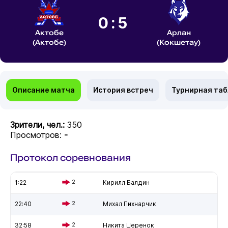
0:5
Актобе
Арлан
(Актобе)
(Кокшетау)
Описание матча
История встреч
Турнирная та
Зрители, чел.:
350
Просмотров:
-
Протокол соревнования
1:22
2
Кирилл Балдин
22:40
2
Михал Пихнарчик
32:58
2
Никита Церенок