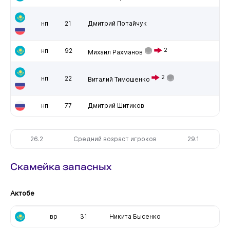
нп
21
Дмитрий Потайчук
нп
92
2
Михаил Рахманов
2
нп
22
Виталий Тимошенко
нп
77
Дмитрий Шитиков
26.2
Средний возраст игроков
29.1
Скамейка запасных
Актобе
вр
31
Никита Бысенко