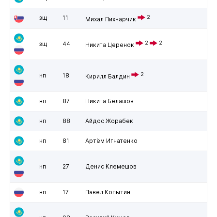
зщ
11
2
Михал Пихнарчик
2
2
зщ
44
Никита Церенок
2
нп
18
Кирилл Балдин
нп
87
Никита Белашов
нп
88
Айдос Жорабек
нп
81
Артём Игнатенко
нп
27
Денис Клемешов
нп
17
Павел Копытин