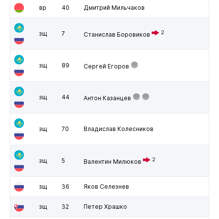
вр
40
Дмитрий Мильчаков
2
зщ
7
Станислав Боровиков
зщ
89
Сергей Егоров
зщ
44
Антон Казанцев
зщ
70
Владислав Колесников
2
зщ
5
Валентин Милюков
зщ
36
Яков Селезнев
зщ
32
Петер Храшко