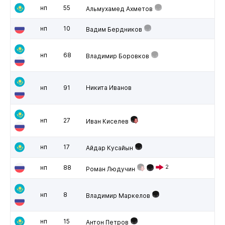
нп
55
Альмухамед Ахметов
нп
10
Вадим Бердников
нп
68
Владимир Боровков
нп
91
Никита Иванов
нп
27
Иван Киселев
нп
17
Айдар Кусайын
нп
88
2
Роман Людучин
нп
8
Владимир Маркелов
нп
15
Антон Петров