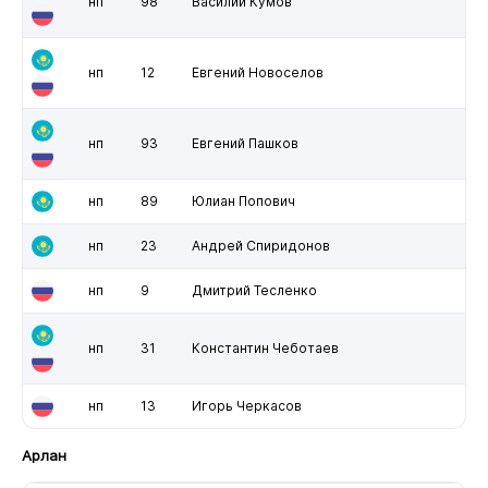
нп
98
Василий Кумов
нп
12
Евгений Новоселов
нп
93
Евгений Пашков
нп
89
Юлиан Попович
нп
23
Андрей Спиридонов
нп
9
Дмитрий Тесленко
нп
31
Константин Чеботаев
нп
13
Игорь Черкасов
Арлан