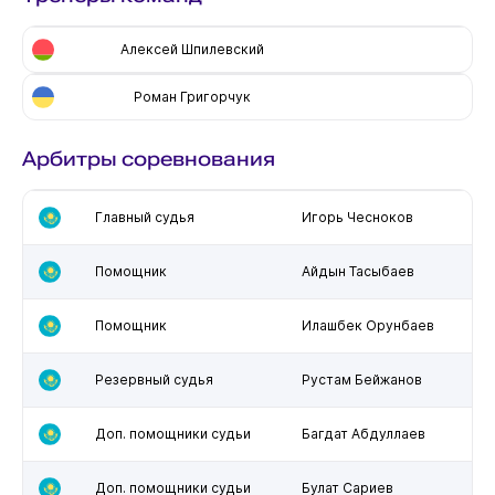
Алексей Шпилевский
Роман Григорчук
Арбитры соревнования
Главный судья
Игорь Чесноков
Помощник
Айдын Тасыбаев
Помощник
Илашбек Орунбаев
Резервный судья
Рустам Бейжанов
Доп. помощники судьи
Багдат Абдуллаев
Доп. помощники судьи
Булат Сариев