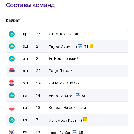
Составы команд
Кайрат
вр
27
Стас Покатилов
зщ
2
Елдос Ахметов
'71
зщ
3
Ян Вороговский
зщ
20
Раде Дугалич
зщ
24
Дино Миканович
пз
14
Айбол Абикен
'50
пз
18
Конрад Вжесиньски
пз
7
Исламбек Куат
(к)
пз
13
Чжон Ву Хан
'65