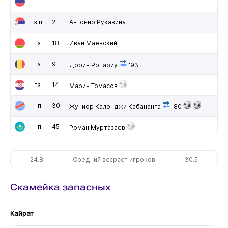
зщ
2
Антонио Рукавина
пз
18
Иван Маевский
пз
9
Дорин Ротариу
'93
пз
14
Марин Томасов
нп
30
Жуниор Калонджи Кабананга
'80
нп
45
Роман Муртазаев
24.8
Средний возраст игроков
30.5
Скамейка запасных
Кайрат