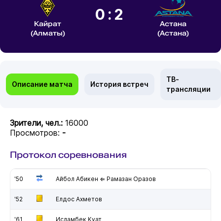
0:2
Кайрат
Астана
(Алматы)
(Астана)
ТВ-
Описание матча
История встреч
трансляции
Зрители, чел.:
16000
Просмотров:
-
Протокол соревнования
'50
Айбол Абикен ⇐ Рамазан Оразов
'52
Елдос Ахметов
'61
Исламбек Куат