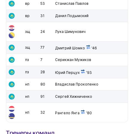
вр
53
Станислав Павлов
вр
31
Данил Подымский
зщ
24
Лука Шимунович
зщ
77
Дмитрий Шомко
'46
пз
7
Серикжан Мужиков
пз
28
Юрий Перцух
'93
нп
80
Владислав Прокопенко
нп
91
Сергей Хижниченко
нп
32
Рангело Янга
'80
Тренеры команд