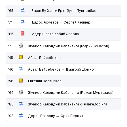
'65
Чжон Ву Хан ⇐ Еркебулан Тунгышбаев
'71
Елдос Ахметов ⇐ Сергей Кейлер
'85
Адеринсола Хабиб Эсеола
'7
Жуниор Калонджи Кабананга (Марин Томасов)
'45
Абзал Бейсебеков
'46
Абзал Бейсебеков ⇐ Дмитрий Шомко
'56
Евгений Постников
'66
Жуниор Калонджи Кабананга (Роман Муртазаев)
'80
Жуниор Калонджи Кабананга ⇐ Рангело Янга
'93
Дорин Ротариу ⇐ Юрий Перцух