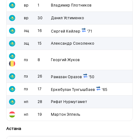
вр
1
Владимир Плотников
вр
30
Данил Устименко
зщ
16
Сергей Кейлер
'71
зщ
15
Александр Соколенко
пз
8
Георгий Жуков
пз
26
Рамазан Оразов
'50
пз
17
Еркебулан Тунгышбаев
'65
нп
28
Рифат Нурмугамет
нп
19
Мартон Эппель
Астана